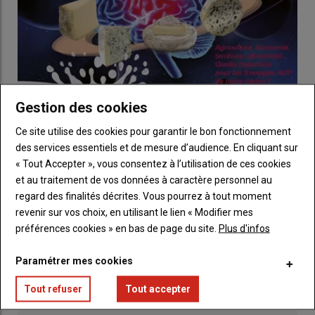
Gestion des cookies
Soirée débat AOP fromagères d'Auvergne
Ce site utilise des cookies pour garantir le bon fonctionnement
17 juin 2018
des services essentiels et de mesure d’audience. En cliquant sur
L'union du Cantal vous invite mardi 19 juin à 20 heures au Rex
« Tout Accepter », vous consentez à l’utilisation de ces cookies
de Saint-Flour pour une soirée débat sur les…
et au traitement de vos données à caractère personnel au
regard des finalités décrites. Vous pourrez à tout moment
revenir sur vos choix, en utilisant le lien « Modifier mes
LES PLUS LUS
préférences cookies » en bas de page du site.
Plus d'infos
Paramétrer mes cookies
Les éleveurs de viande bovine vont bloquer les
abattoirs du groupe Bigard
Tout refuser
Tout accepter