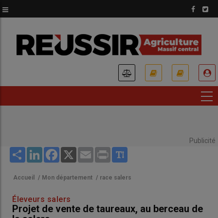
Aller
au
contenu
principal
USER
ACCOUNT
MENU
Publicité
Share
LinkedIn
Facebook
X
Email
Print
Accueil
/
Mon département
/
race salers
Éleveurs salers
Projet de vente de taureaux, au berceau de