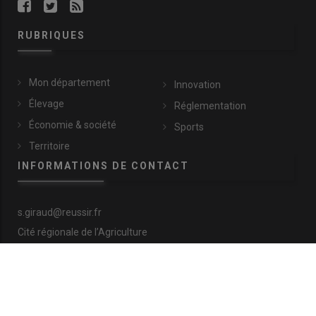
RUBRIQUES
Mon département
Innovation
Élevage
Réglementation
Économie & société
Sports
Territoire
INFORMATIONS DE CONTACT
s.giraud@reussir.fr
Cité régionale de l’Agriculture
9 allée Pierre de Fermat
63170 Aubière
+33 (0)4 73 28 77 81