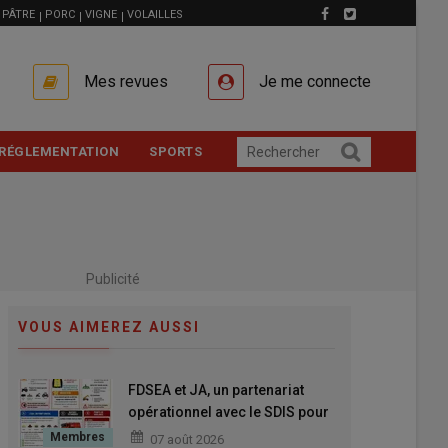
PÂTRE
PORC
VIGNE
VOLAILLES
Mes revues
Je me connecte
RÉGLEMENTATION
SPORTS
Publicité
VOUS AIMEREZ AUSSI
FDSEA et JA, un partenariat
opérationnel avec le SDIS pour
mieux anticiper et mieux réagir
07 août 2026