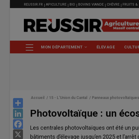
MENU
Aller
REUSSIR.FR
APICULTURE
BIO
BOVINS VIANDE
CHÈVRE
FRUITS &
FILIÈRE
au
contenu
principal
NAVIGATION
MON DÉPARTEMENT
ÉLEVAGE
CULTU
PRINCIPALE
Accueil
/
15 - L'Union du Cantal
/
Panneaux photovoltaïque
Share
Photovoltaïque : un éco
LinkedIn
Facebook
Les centrales photovoltaïques ont été un pu
X
bâtiments d’élevage jusqu’en 2025 et l’arrêt de