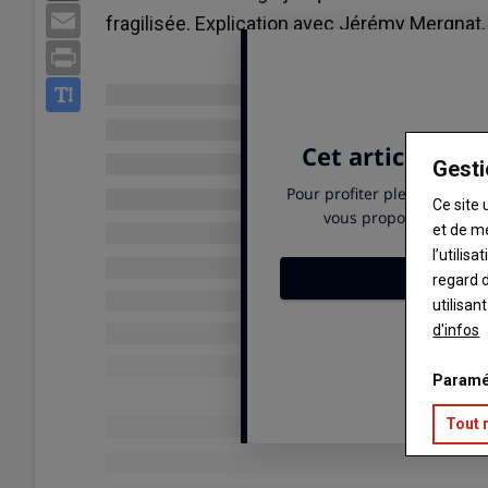
Email
fragilisée. Explication avec Jérémy Mergnat, 
Print
Gesti
Ce site 
et de m
l’utilis
regard d
utilisan
d'infos
Paramé
Tout 