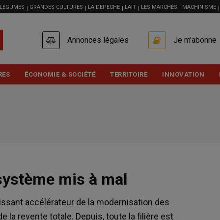
 LÉGUMES
GRANDES CULTURES
LA DEPECHE
LAIT
LES MARCHÉS
MACHINISME
USER
Annonces légales
Je m'abonne
ACCOUNT
MENU
RES
ÉCONOMIE & SOCIÉTÉ
TERRITOIRE
INNOVATION
s
système mis à mal
issant accélérateur de la modernisation des
 la revente totale. Depuis, toute la filière est