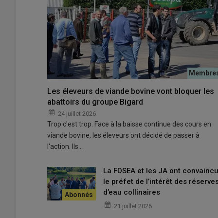
Le groupe Arvern’Energies mise aujourd’hui sur les pro
© Arnern'Energies
Si officiellement, la
filière photovoltaïque
a échappé à u
l’éolien, dans les faits, les baisses successives des
tarif
Les éleveurs de viande bovine vont bloquer les
peau de chagrin ont éteint ses perspectives de dévelop
abattoirs du groupe Bigard
ce coup d’arrêt obère aussi les opportunités de finance
Cantal
et en
Auvergne
, où la dynamique a été particuli
24 juillet 2026
Trop c'est trop. Face à la baisse continue des cours en
autoconsommation
, individuelle et collective. Éclaira
viande bovine, les éleveurs ont décidé de passer à
, acteur majeur sur le Massif central, et membre de la
l'action. Ils…
Comment en est-on arrivé là ?
La FDSEA et les JA ont convainc
Paradoxe, il ne s’est jamais autant installé de panneau
le préfet de l’intérêt des réserve
profonde, qu’en est-il aujourd’hui ?
d’eau collinaires
Jérémy Mergnat :
“Pendant plus de 20 ans, la filière s
dopée en octobre 2021 par l’ouverture du
guichet uniq
21 juillet 2026
pu bénéficier d’aides conséquentes pour le financement