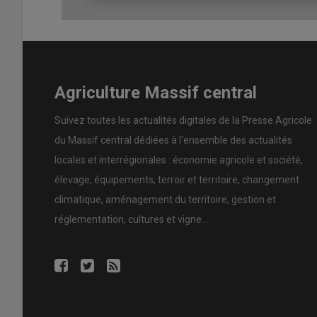
revente totale était une vraie opportunité pour les agric
leurs bâtiments, ou pour générer des revenus complémen
avait coutume de dire que ce n’était plus les vaches qui
écosystème qui est en train de s’écrouler.”
Agriculture Massif central
A lire aussi
Avec la baisse des tarifs de rachat
?
Suivez toutes les actualités digitales de la Presse Agricole
du Massif central dédiées à l'ensemble des actualités
locales et interrégionales : économie agricole et société,
Cap sur l’autoconsommation
élevage, équipements, terroir et territoire, changement
Et pour des entreprises spécialisées comme la vôtre
climatique, aménagement du territoire, gestion et
J. M. :
“Très peu de sociétés répondent aujourd’hui aux
réglementation, cultures et vigne...
réduits. Dans le dernier appel d’offres, seuls 40 MWc ont 
raccordée annuellement par
Arvern’Energies
. On a l’a
de nouvelles solutions. C’est pourquoi nous essayons de
ou collective
dans le monde rural. L’autoconsommation c
exploitations agricoles proches de petites communes (da
revente de 10 à 14 centimes d’euros le kW. Cela nécessi