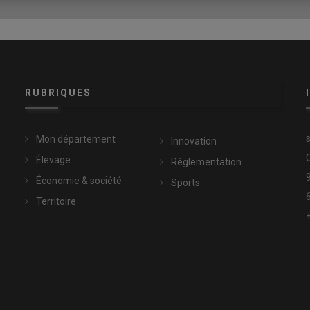
ulteurs de devenir producteurs d’énergie pour financer ainsi
taires, par exemple en passant par un tiers investisseur. On
 payaient le bâtiment mais les panneaux solaires. C’est tout un
RUBRIQUES
 d'électricité, l’autoconsommation est-elle devenue rentable
Mon département
Innovation
Élevage
Réglementation
Économie & société
Sports
 ?
Territoire
 appels d’offres car les quotas de puissance sont extrêmement
été accordés, c’est la moitié de celle qui est posée et
vantage d’avoir du travail jusqu’en 2028 mais il faut qu’on trouve
 développer les projets en
autoconsommation individuelle
ollective peut en effet être intéressante pour les
ns un rayon de 20 km autour de la centrale) avec un tarif de
te la création d’une personne morale organisatrice (PMO) qui