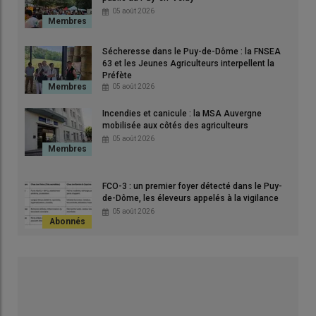
diag
05 août 2026
s
d’a
n ne
d’un
Sécheresse dans le Puy-de-Dôme : la FNSEA
ales
peu
63 et les Jeunes Agriculteurs interpellent la
Préfète
mala
05 août 2026
© G
Incendies et canicule : la MSA Auvergne
mobilisée aux côtés des agriculteurs
Si ces maladies ont été classées dans les maladies abortives,
05 août 2026
c’est qu’il en constitue un des symptômes principaux, mais
l’impact pathologique est plus large.
FCO-3 : un premier foyer détecté dans le Puy-
de-Dôme, les éleveurs appelés à la vigilance
Lire aussi :
Maladies sanguines liées aux tiques,
05 août 2026
une gestion complexe
L’ehrlichiose granulocytaire bovine,
la « fièvre estivale »…