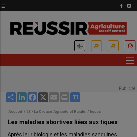
Aller
au
contenu
principal
USER
ACCOUNT
MENU
Publicité
Share
LinkedIn
Facebook
X
Email
Print
Accueil
/
23 - La Creuse Agricole et Rurale
/
tiques
Les maladies abortives liées aux tiques
Après leur biologie et les maladies sanguines