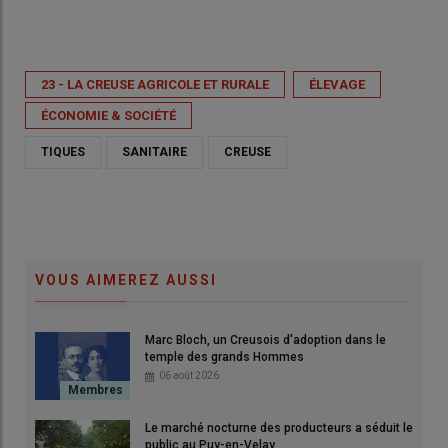
Publié le
mer 08/07/2026 - 18:58
- Par
GDS Creuse
23 - LA CREUSE AGRICOLE ET RURALE
ÉLEVAGE
ÉCONOMIE & SOCIÉTÉ
TIQUES
SANITAIRE
CREUSE
VOUS AIMEREZ AUSSI
ovin
Un 
© GDS Creuse
Marc Bloch, un Creusois d'adoption dans le
 Au-
et 
temple des grands Hommes
delà
06 août 2026
est
inv
ans
con
Le marché nocturne des producteurs a séduit le
les
public au Puy-en-Velay