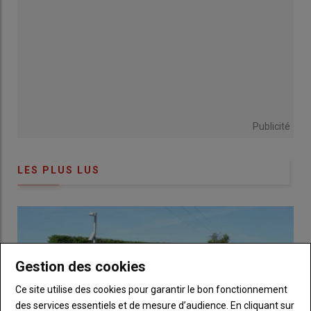
L’
ehrlichiose
est une maladie bactérienne provoquée par la
bactérie
Anaplasma phagocytophilum
. La diffusion
géographique de la pathologie a été étudiée au début des
années 2000. La bactérie étant transmise lors de la piqûre par
une tique du genre
Ixodes ricinus
, on a pu mettre en évidence
une distribution quasi nationale ainsi qu’une liste d’espèces
sensibles très importante : ruminants domestiques, chiens,
renards, chevaux, petits rongeurs, faune sauvage, mais aussi
Publicité
l’Homme. En 2011 en Creuse,
100 % des chevreuils
d’un
échantillonnage sérologique se sont avérés positifs.
L’inoculation de la bactérie se fait plus de 24 heures après la
LES PLUS LUS
piqûre et la durée d’incubation est de l’ordre de 48 à 72 heures.
La maladie évolue alors en cinq à dix jours.
… avec des troubles respiratoires, de gros
paturons…
Gestion des cookies
L’agent de l’ehrlichiose s’attaque aux globules blancs. La
Ce site utilise des cookies pour garantir le bon fonctionnement
maladie se manifeste souvent initialement par une forte
des services essentiels et de mesure d’audience. En cliquant sur
baisse de la
production laitière
, voire une
agalaxie
complète,