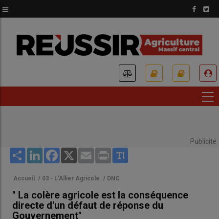
Aller
au
contenu
principal
USER
ACCOUNT
MENU
Publicité
Share
LinkedIn
Facebook
X
Email
Print
Accueil
/
03 - L'Allier Agricole
/
DNC
" La colère agricole est la conséquence
directe d'un défaut de réponse du
Gouvernement"