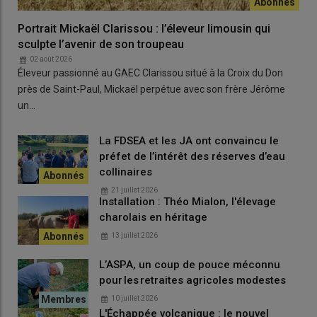
Portrait Mickaël Clarissou : l’éleveur limousin qui
sculpte l’avenir de son troupeau
02 août 2026
Éleveur passionné au GAEC Clarissou situé à la Croix du Don
près de Saint-Paul, Mickaël perpétue avec son frère Jérôme
un…
La FDSEA et les JA ont convaincu le
préfet de l’intérêt des réserves d’eau
collinaires
21 juillet 2026
Installation : Théo Mialon, l'élevage
charolais en héritage
13 juillet 2026
L’ASPA, un coup de pouce méconnu
pour les retraites agricoles modestes
10 juillet 2026
L'Échappée volcanique : le nouvel