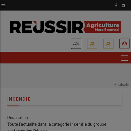
Aller
au
contenu
principal
USER
ACCOUNT
MENU
Publicité
INCENDIE
Description
Toute l'actualité dans la catégorie
Incendie
du groupe