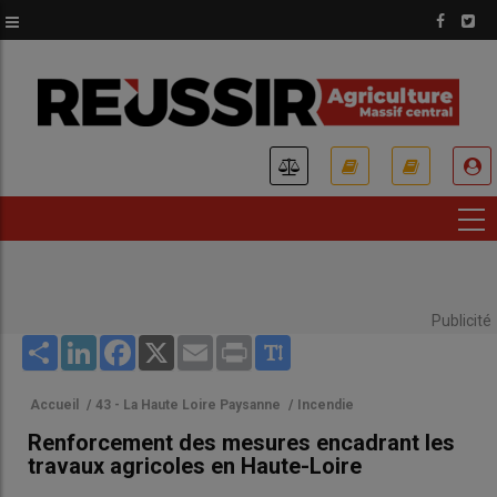
Aller
au
contenu
principal
USER
ACCOUNT
MENU
Publicité
Share
LinkedIn
Facebook
X
Email
Print
Accueil
/
43 - La Haute Loire Paysanne
/
Incendie
Renforcement des mesures encadrant les
travaux agricoles en Haute-Loire