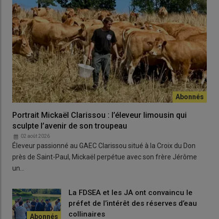
En savoir plus :
Feux agricoles, les réflexes
indispensables pour éviter le pire
Appliquer les
bonnes pratiques
Le
préfet
invite également l’ensemble des
exploitants
à
appliquer les
bonnes pratiques
prévues par la
charte
départementale de prévention du risque incendie en milieu
agricole
, signée le
15 juin
dernier avec la
Chambre
Portrait Mickaël Clarissou : l’éleveur limousin qui
d’agriculture
et les
Entrepreneurs des Territoires de Haute-
sculpte l’avenir de son troupeau
Loire
, afin de limiter les
risques de départ de feu
et de
permettre une
intervention rapide
en cas d’
incident
. Chacun
02 août 2026
Éleveur passionné au GAEC Clarissou situé à la Croix du Don
est appelé à la
plus grande responsabilité
afin de concilier la
près de Saint-Paul, Mickaël perpétue avec son frère Jérôme
poursuite des travaux agricoles
et la
protection des
un…
personnes
, des
biens
et des
espaces naturels
.
La FDSEA et les JA ont convaincu le
préfet de l’intérêt des réserves d’eau
collinaires