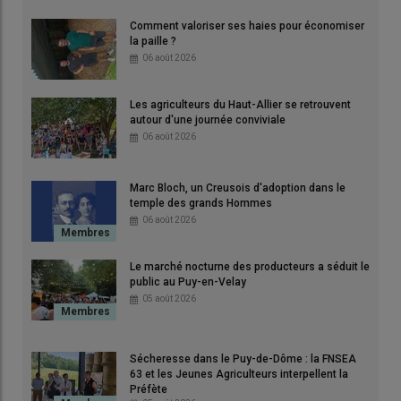
Comment valoriser ses haies pour économiser
Des restrictions temporaires s'appliquent en fonction du risque
la paille ?
incendie évalué de façon journalière.
06 août 2026
© HLP
Les agriculteurs du Haut-Allier se retrouvent
autour d'une journée conviviale
Risque d'incendies
06 août 2026
La décision prise par le Préfet de Haute-Loire intervient alors
que plusieurs
départs de feu
liés aux
travaux agricoles
ont
Marc Bloch, un Creusois d'adoption dans le
été constatés ces derniers jours dans le département et que
temple des grands Hommes
les conditions de
sécheresse
rendent les milieux
06 août 2026
particulièrement vulnérables
.
Le marché nocturne des producteurs a séduit le
public au Puy-en-Velay
05 août 2026
Sécheresse dans le Puy-de-Dôme : la FNSEA
63 et les Jeunes Agriculteurs interpellent la
Préfète