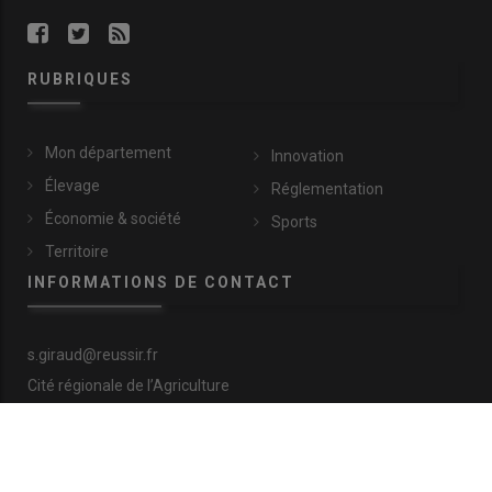
RUBRIQUES
Mon département
Innovation
Élevage
Réglementation
Économie & société
Sports
Territoire
INFORMATIONS DE CONTACT
s.giraud@reussir.fr
Cité régionale de l’Agriculture
9 allée Pierre de Fermat
63170 Aubière
+33 (0)4 73 28 77 81