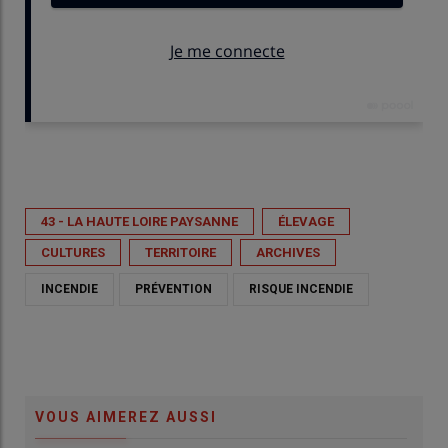
Publié le
ven 03/07/2026 - 14:03
- Par
Préfecture de Haute-Loire
43 - LA HAUTE LOIRE PAYSANNE
ÉLEVAGE
CULTURES
TERRITOIRE
ARCHIVES
INCENDIE
PRÉVENTION
RISQUE INCENDIE
VOUS AIMEREZ AUSSI