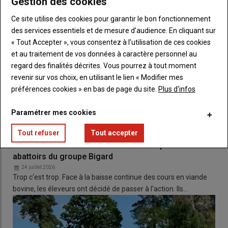
Gestion des cookies
défaut d’une
déchaumeuse attelée et prête à intervenir
.
Ce site utilise des cookies pour garantir le bon fonctionnement
des services essentiels et de mesure d’audience. En cliquant sur
En cas de
risque incendie « très sévère »
« Tout Accepter », vous consentez à l’utilisation de ces cookies
Les
travaux concernés
sont
interdits entre 12h et 20h
dans
et au traitement de vos données à caractère personnel au
les
arrondissements concernés
. En dehors de cette
plage
regard des finalités décrites. Vous pourrez à tout moment
horaire
, les mêmes
équipements de sécurité
demeurent
revenir sur vos choix, en utilisant le lien « Modifier mes
obligatoires
.
préférences cookies » en bas de page du site.
Plus d'infos
Paramétrer mes cookies
Une
information actualisée
quotidiennement
Tout refuser
Tout accepter
Les éleveurs de viande bovine vont bloquer les
Le
niveau de risque incendie
sera publié chaque jour à
14h
sur
abattoirs du groupe Bigard
le
site internet
(
pref-communication@haute-loire.gouv.fr
)
24 juillet 2026
et les
réseaux sociaux
de la préfecture. Cette
information
Trop c'est trop. Face à la baisse continue des cours en viande
permettra aux
exploitants
de connaître les
règles applicables
bovine, les éleveurs ont décidé de passer à l'action. Ils…
sur leur
arrondissement
avant d’engager leurs
travaux
.