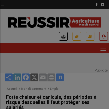
Aller
au
contenu
principal
USER
ACCOUNT
MENU
Publicité
Share
LinkedIn
Facebook
X
Email
Print
Accueil
/
Mon département
/
Emploi
Forte chaleur et canicule, des périodes à
risque desquelles il faut protéger ses
salariés