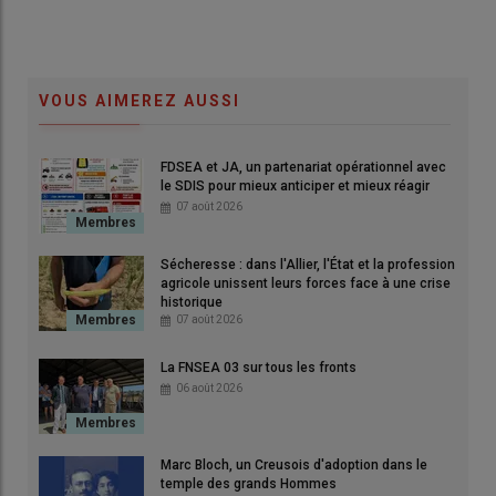
Tout employeur doit disposer d’un
Document Unique
d’Évaluation des Risques Professionnels
(
DUERP
), qui doit
impérativement intégrer les
risques liés aux fortes chaleurs
VOUS AIMEREZ AUSSI
(en intérieur comme en extérieur) et détailler les
mesures de
prévention
prévues.
FDSEA et JA, un partenariat opérationnel avec
le SDIS pour mieux anticiper et mieux réagir
Plusieurs actions peuvent être
07 août 2026
mises en place dès maintenant
pour limiter les
effets de la
Sécheresse : dans l'Allier, l'État et la profession
agricole unissent leurs forces face à une crise
chaleur
sur vos équipes.
historique
07 août 2026
La FNSEA 03 sur tous les fronts
Organisation du
travail
: démarrage plus tôt dans la
06 août 2026
journée, réduction des tâches pénibles aux heures les plus
chaudes
, augmentation de la
fréquence des pauses.
Eau fraîche
en quantité suffisante : accès garanti à l’
eau
Marc Bloch, un Creusois d'adoption dans le
potable
sur les
parcelles
, avec le
matériel adapté
pour la
temple des grands Hommes