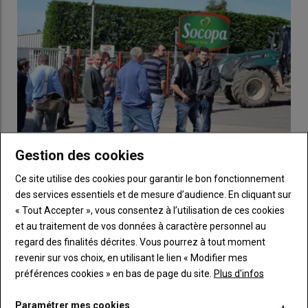
profondeur dans le
sol
. L’
opération
est délicate.
« Le
contact
d’une seule goutte d’
eau
avec le
métal en fusion
peut
provoquer une
explosion
»
, explique
l’
artisan
, venu d’
Alsace
. Les
coulées
de cloche
hors
atelier
sont rares,
moins de
cinq par an
dans toute la
Gestion des cookies
France
.
Les éleveurs de viande bovine vont bloquer les
Ce site utilise des cookies pour garantir le bon fonctionnement
abattoirs du groupe Bigard
des services essentiels et de mesure d’audience. En cliquant sur
24 juillet 2026
« Tout Accepter », vous consentez à l’utilisation de ces cookies
Trop c'est trop. Face à la baisse continue des cours en viande
Esteil
attendait cet
événement
depuis
7 ans
.
« On a eu la
et au traitement de vos données à caractère personnel au
bovine, les éleveurs ont décidé de passer à l'action. Ils…
chance de gagner le
Prix du Patrimoine
du
Pèlerin Magazine
regard des finalités décrites. Vous pourrez à tout moment
2025
,
7 000 euros
qui ont permis d’organiser cette
fonte sur
revenir sur vos choix, en utilisant le lien « Modifier mes
place
»
, explique
François Thalaud
, le
maire
du
village
. La
préférences cookies » en bas de page du site.
Plus d'infos
restauration
de la
chapelle
mobilise les forces des
habitants
et alentours. Avec
60 habitants
,
Esteil
a peu de
fonds
.
« On se
Paramétrer mes cookies