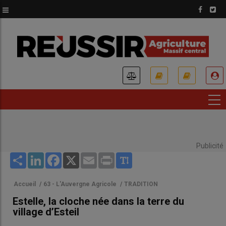
Aller
au
contenu
principal
USER
ACCOUNT
MENU
Publicité
Share
LinkedIn
Facebook
X
Email
Print
Accueil
/
63 - L'Auvergne Agricole
/
TRADITION
Estelle, la cloche née dans la terre du
village d’Esteil