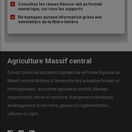
Consultez les revues Réussir lait au format
Les
sondages
de l’
INRAP
(
Institut national de recherche
numérique, sur tous les supports
archéologique
) ont révélé des
vestiges
remontant au
IIe
Ne manquez aucune information grâce aux
siècle après J.-C.
: des
fioles funéraires
,
traces d’un site
newsletters de la filière laitière
païen
, peut-être
druidique
, bien avant l’arrivée des
religieuses
.
« Plus on gratte, plus on recule dans le
temps
»
,
s’enthousiasme
François Thalaud
. L’
église
, construite sur ces
fondations anciennes
, semble défier les
siècles
.
Classée
parmi les
15 premiers monuments historiques
du
Puy-de-
Dôme
, elle est un
symbole
de cette
Auvergne têtue
, où le
Agriculture Massif central
passé
ne meurt jamais tout à fait.
Suivez toutes les actualités digitales de la Presse Agricole du
Alors, quand le
vent d’été
soulève la
poussière
des
chemins
,
Massif central dédiées à l'ensemble des actualités locales et
on entend presque les
murmures
des
moniales
, les
cris
étouffés
de
1944
, et bientôt, le
son cristallin
d’
Estelle
, la
interrégionales : économie agricole et société, élevage,
cloche
née de la
terre
.
équipements, terroir et territoire, changement climatique,
À lire aussi :
Aïd-el-Kebir : interdiction du transport et de la
aménagement du territoire, gestion et réglementation,
détention d’ovins non déclarés jusqu’au 8 juin
cultures et vigne...