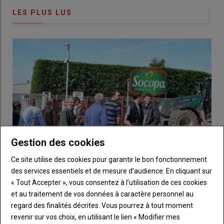
LES PLUS LUS
Situé à
Coutansouze
dans l’
Allier
, le
GAEC Méli Meloux
incarne une stratégie de diversification réussie. L'exploitation
actuelle s'étend sur
135 hectares
, dont une quinzaine
d'hectares de céréales, et s'appuie sur la complémentarité
entre un
atelier bovin allaitant
et
deux ateliers avicoles
.
L'histoire du
GAEC
commence avec Sandrine, installée
Gestion des cookies
individuellement en 2015 sur la commune de
Coutansouze
avec un atelier de volailles fermières à la
Ce site utilise des cookies pour garantir le bon fonctionnement
base destiné à des fins de
ferme pédagogique
.
des services essentiels et de mesure d’audience. En cliquant sur
Paysagiste auparavant, Christophe est installé avec son
« Tout Accepter », vous consentez à l’utilisation de ces cookies
Les éleveurs de viande bovine vont bloquer les
oncle en bovin viande et rejoint sa femme en 2019.
et au traitement de vos données à caractère personnel au
abattoirs du groupe Bigard
Initialement basé sur la commune de
Vernusse
où il
regard des finalités décrites. Vous pourrez à tout moment
24 juillet 2026
gère un troupeau de
50 vaches allaitantes charolaises
,
revenir sur vos choix, en utilisant le lien « Modifier mes
Trop c'est trop. Face à la baisse continue des cours en viande