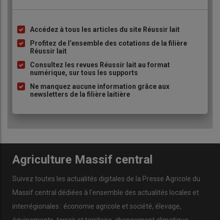
coopératives, déchargeant ainsi les éleveurs de la partie
commercialisation.
Accédez à tous les articles du site Réussir lait
Liste
à
Profitez de l’ensemble des cotations de la filière
Quelles sont les points de vigilance
Réussir lait
puce
primoridiaux en élevage avicole ?
Consultez les revues Réussir lait au format
numérique, sur tous les supports
Ne manquez aucune information grâce aux
newsletters de la filière laitière
Agriculture Massif central
Suivez toutes les actualités digitales de la Presse Agricole du
Massif central dédiées à l'ensemble des actualités locales et
interrégionales : économie agricole et société, élevage,
Le pilotage de cet atelier repose sur un
système de
équipements, terroir et territoire, changement climatique,