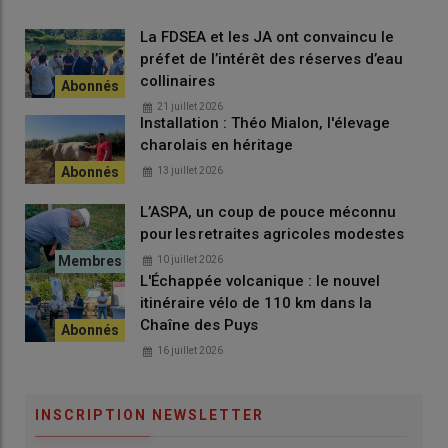
L'atelier « poulet du quotidien »
La FDSEA et les JA ont convaincu le
préfet de l’intérêt des réserves d’eau
collinaires
21 juillet 2026
Installation : Théo Mialon, l'élevage
charolais en héritage
13 juillet 2026
L’ASPA, un coup de pouce méconnu
pour les retraites agricoles modestes
10 juillet 2026
L'Échappée volcanique : le nouvel
itinéraire vélo de 110 km dans la
Chaîne des Puys
16 juillet 2026
Construit en 2021, le
poulailler
accueille actuellement 5 000
poussins. L’atelier, composé de volailles standards sans label,
s’appuie sur un bâtiment de
20 000 places/an
.
INSCRIPTION NEWSLETTER
Pour Christophe, ce choix de production couplé au
système