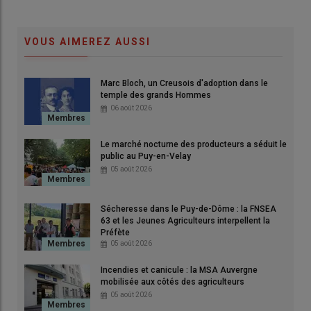
VOUS AIMEREZ AUSSI
Poulet du Bourbonnais.
Pou
Marc Bloch, un Creusois d'adoption dans le
© Anna Beck
© A
temple des grands Hommes
06 août 2026
Le marché nocturne des producteurs a séduit le
public au Puy-en-Velay
05 août 2026
La filière avicole est une filière très
diversifiée
Sécheresse dans le Puy-de-Dôme : la FNSEA
63 et les Jeunes Agriculteurs interpellent la
La force de l'
aviculture
en
Auvergne-Rhône-Alpes
réside dans
Préfète
sa diversité. La région
AURA
possède à elle seule les deux
05 août 2026
seules
AOP européennes
en volailles : les
Volailles et Dinde
Incendies et canicule : la MSA Auvergne
de Bresse
et le
Poulet du Bourbonnais
. Comme le
mobilisée aux côtés des agriculteurs
rappelle
Hélène Bombart
, présidente de l’
Afivol
:
05 août 2026