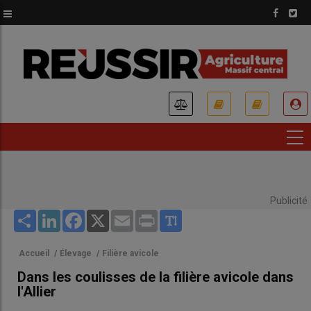
Aller
au
contenu
principal
USER
ACCOUNT
MENU
Publicité
Share
LinkedIn
Facebook
X
Email
Print
Accueil
/
Élevage
/
Filière avicole
Dans les coulisses de la filière avicole dans
l'Allier