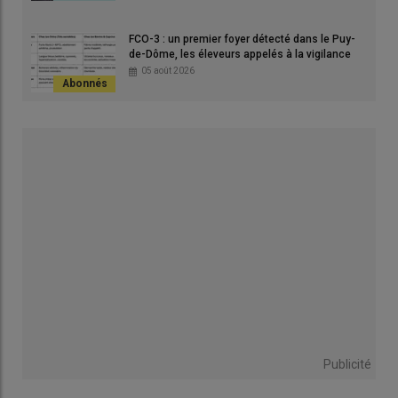
Le territoire français, par la grande
FCO-3 : un premier foyer détecté dans le Puy-
de-Dôme, les éleveurs appelés à la vigilance
diversité des espèces de volailles et
05 août 2026
des modes d’élevage qu'il propose,
est unique en Europe.
Le GAEC Méli Meloux, le polyélevage en
action
Publicité