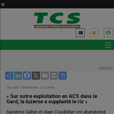
Aller
au
contenu
principal
USER
ACCOUNT
MENU
Publicité
Share
LinkedIn
Facebook
X
Email
Print
Accueil
/
Recherche
/
Luzerne
« Sur notre exploitation en ACS dans le
Gard, la luzerne a supplanté le riz »
Sandrine Gallon et Alain Coudrillier ont abandonné