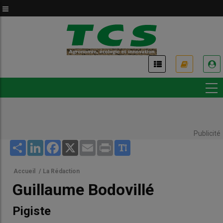
Aller
au
contenu
principal
USER
ACCOUNT
MENU
Publicité
Share
LinkedIn
Facebook
X
Email
Print
Accueil
/
La Rédaction
Guillaume Bodovillé
Pigiste