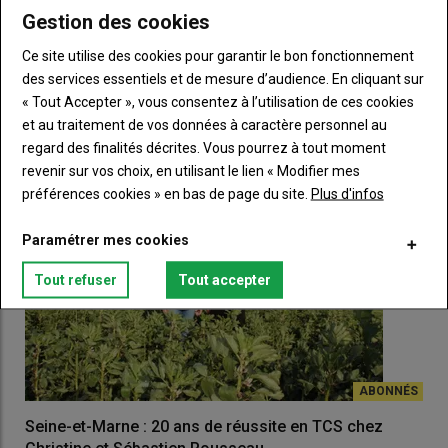
Gestion des cookies
Ce site utilise des cookies pour garantir le bon fonctionnement
« Sur notre exploitation en ACS dans le Gard, la
des services essentiels et de mesure d’audience. En cliquant sur
luzerne a supplanté le riz »
« Tout Accepter », vous consentez à l’utilisation de ces cookies
05 mars 2026 - 15:00
et au traitement de vos données à caractère personnel au
Sandrine Gallon et Alain Coudrillier ont abandonné la culture du riz,
pourtant emblématique de la Camargue,…
regard des finalités décrites. Vous pourrez à tout moment
revenir sur vos choix, en utilisant le lien « Modifier mes
préférences cookies » en bas de page du site.
Plus d'infos
Paramétrer mes cookies
Tout refuser
Tout accepter
Seine-et-Marne : 20 ans de réussite en TCS chez