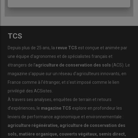
féveroles qui composent désormais son assolement.
Pour David, la diversification des espèces dans les couverts
végétaux et l’assolement permettent de favoriser la
biodiversité. Dans cette optique, il a rejoint rapidement le
réseau Wildfarmed.
TCS
Depuis plus de 25 ans, la
revue TCS
est conçue et animée par
Wildfarmed, un réseau d’agriculteurs
une équipe d’agronomes et de spécialistes français et
En 2022, David intègre le réseau Wildfarmed, qui rassemble
étrangers de l’
agriculture de conservation des sols
(ACS). Le
des fermes engagées dans le non-labour et surtout dans la
magazine s’appuie sur un réseau d’agriculteurs innovants, en
réduction d’utilisation d’intrants.
France comme à l’étranger, et s’est imposé comme le lien
Ce collectif offre à ses membres un espace d’échanges,
privilégié des ACSistes.
d’expérimentations et une valorisation commerciale.
À travers ses analyses, enquêtes de terrain et retours
Le cahier des charges Wildfarmed ne permet plus l’utilisation ni
d’expériences, le
magazine TCS
explore en profondeur les
d’herbicides, ni d’insecticides ou de fongicides et demande une
leviers de performance agronomique et environnementale :
réduction d’utilisation d’engrais de synthèse avec un maximum
agriculture régénérative, agriculture de conservation des
de 80 unités d’azote par hectare sur blé par exemple.
sols, matière organique, couverts végétaux, semis direct,
Aujourd’hui, aucun insecticide n’est plus utilisé sur l’exploitation