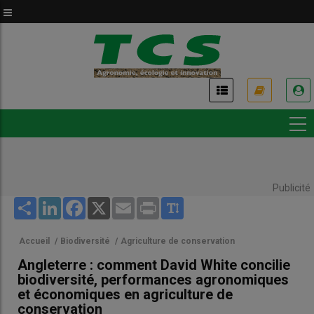
Aller
au
contenu
principal
USER
ACCOUNT
MENU
Publicité
Share
LinkedIn
Facebook
X
Email
Print
Accueil
/
Biodiversité
/
Agriculture de conservation
Angleterre : comment David White concilie
biodiversité, performances agronomiques
et économiques en agriculture de
conservation