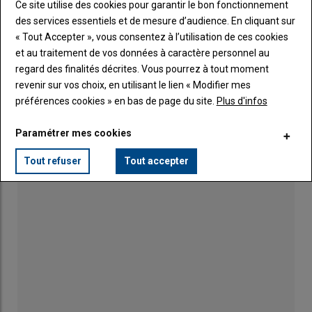
Ce site utilise des cookies pour garantir le bon fonctionnement
Salon de l’agriculture 2025 – Axéréal travaille
des services essentiels et de mesure d’audience. En cliquant sur
sur les débouchés des cultures bas intrants
11 mars 2025
« Tout Accepter », vous consentez à l’utilisation de ces cookies
et au traitement de vos données à caractère personnel au
regard des finalités décrites. Vous pourrez à tout moment
Décarbonation : vers une baisse de 600 000 ha
revenir sur vos choix, en utilisant le lien « Modifier mes
de céréales au profit des légumineuses et du
préférences cookies » en bas de page du site.
Plus d'infos
tournesol pour atteindre les objectifs
gouvernementaux
03 décembre 2024
Paramétrer mes cookies
Tout refuser
Tout accepter