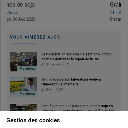
Graines de soja
11.6 $/boiss.
Chicago, 06 Aug 2026
VOUS AIMEREZ AUSSI
La Coopération agricole : la section Nutrition
animale demande le report de la RDUE
10 novembre 2025
Avril inaugure son laboratoire dédié à
l’innovation alimentaire
29 avril 2025
Des légumineuses pour remplacer le soja en
alimentation animale avec le projet Protéi’Sol
12 mars 2025
Gestion des cookies