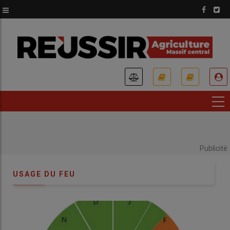
Aller
au
contenu
principal
USER
ACCOUNT
MENU
Publicité
USAGE DU FEU