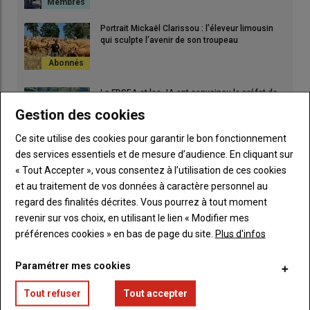
Portrait Mickaël Clarissou : l’éleveur limousin
qui sculpte l’avenir de son troupeau
La FDSEA et les JA ont convaincu le préfet de
l’intérêt des réserves d’eau collinaires
Gestion des cookies
Ce site utilise des cookies pour garantir le bon fonctionnement
des services essentiels et de mesure d’audience. En cliquant sur
Installation : Théo Mialon, l'élevage charolais en
héritage
« Tout Accepter », vous consentez à l’utilisation de ces cookies
et au traitement de vos données à caractère personnel au
regard des finalités décrites. Vous pourrez à tout moment
revenir sur vos choix, en utilisant le lien « Modifier mes
préférences cookies » en bas de page du site.
Plus d'infos
Paramétrer mes cookies
Tout refuser
Tout accepter