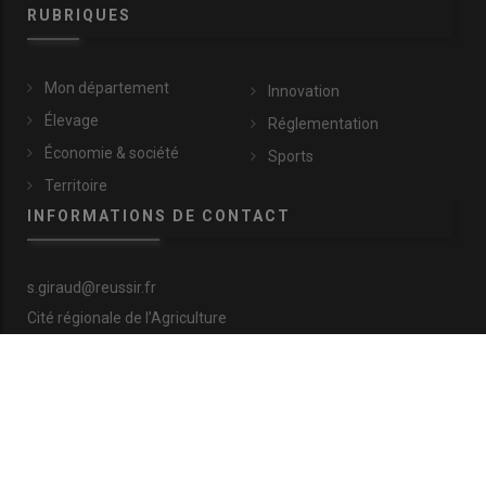
RUBRIQUES
Mon département
Innovation
Élevage
Réglementation
Économie & société
Sports
Territoire
INFORMATIONS DE CONTACT
s.giraud@reussir.fr
Cité régionale de l’Agriculture
9 allée Pierre de Fermat
63170 Aubière
+33 (0)4 73 28 77 81