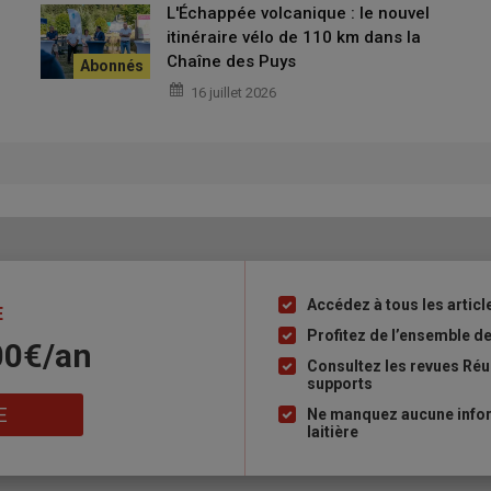
L'Échappée volcanique : le nouvel
s apporte-t-il ?
itinéraire vélo de 110 km dans la
Chaîne des Puys
16 juillet 2026
iculteurs du
réseau DÉPHY
, mais mon père, avec qui je suis en
e Johannel, conseillère grandes cultures à la Chambre
t techniques de chacun.
eilleur suivi grâce à l’oreille experte de Christelle.
ances que nous n’avons pas. Aller voir différentes idées et
Accédez à tous les article
Liste
E
à
our garder la fraîcheur des sols. Cela paraît tout bête mais une
Profitez de l’ensemble des
00€/an
puce
n semis.
Consultez les revues Réus
supports
E
Ne manquez aucune inform
laitière