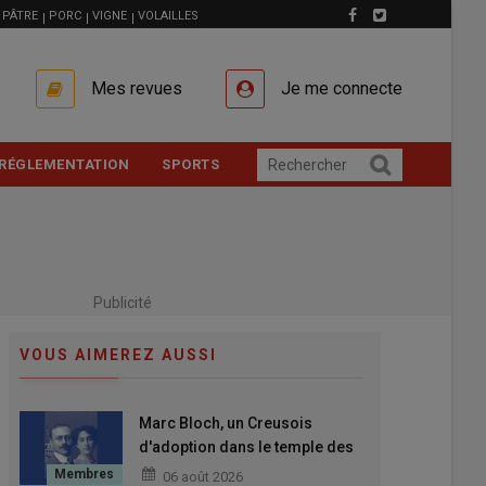
PÂTRE
PORC
VIGNE
VOLAILLES
Mes revues
Je me connecte
RÉGLEMENTATION
SPORTS
Publicité
VOUS AIMEREZ AUSSI
Marc Bloch, un Creusois
d'adoption dans le temple des
grands Hommes
06 août 2026