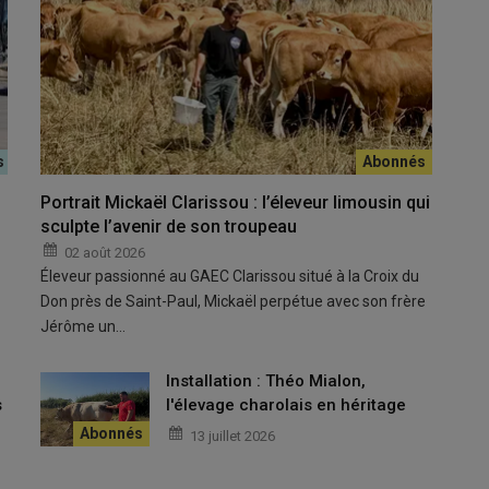
era sur l'exploitation de Justin Labouesse.
Antoine 
Portrait Mickaël Clarissou : l’éleveur limousin qui
© A. Ca
sculpte l’avenir de son troupeau
02 août 2026
ouesse veut montrer le vrai visage
Éleveur passionné au GAEC Clarissou situé à la Croix du
Don près de Saint-Paul, Mickaël perpétue avec son frère
Jérôme un…
gel
, en GAEC avec ses parents depuis 2025 avec 150 vaches
u
Installation : Théo Mialon,
s
l'élevage charolais en héritage
rcillat-Cérilly-Hérisson.
13 juillet 2026