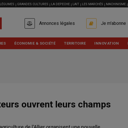
 LÉGUMES
GRANDES CULTURES
LA DEPECHE
LAIT
LES MARCHÉS
MACHINISME
USER
Annonces légales
Je m'abonne
ACCOUNT
MENU
RES
ÉCONOMIE & SOCIÉTÉ
TERRITOIRE
INNOVATION
lteurs ouvrent leurs champs
iculture de l'Allier organisent une nouvelle