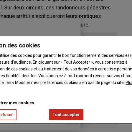
l. Sur deux circuits, des randonneurs pédestres
haque arrêt, ils expliqueront leurs pratiques
environnement et de protéger la nature.
on des cookies
utilise des cookies pour garantir le bon fonctionnement des services ess
esure d’audience. En cliquant sur « Tout Accepter », vous consentez à
ation de ces cookies et au traitement de vos données à caractère person
es finalités décrites. Vous pourrez à tout moment revenir sur vos choix,
t le lien « Modifier mes préférences cookies » en bas de page du site.
Plu
trer mes cookies
refuser
Tout accepter