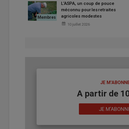
L’ASPA, un coup de pouce
Faites-vous partie du
réseau DÉPHY
? Que vou
méconnu pour les retraites
agricoles modestes
10 juillet 2026
Justin Labouesse : Je ne fais pas partie du groupe d’agr
GAEC, suit la tournée des fermes conduite par Christell
d'agriculture de l'Allier.
Ces tours des cultures favorisent l’échange des idées e
Depuis environ sept ans, ces tournées nous apportent un m
Elle est au point sur tous les produits et a des connaiss
techniques chez les autres est bénéfique.
TITRE
JE M'ABONN
Par exemple : comment travailler lors d’années sèches p
Body
A partir de 1
nouvelle idée peut permettre de mieux faire démarrer u
Lien
JE M'ABONN
Comment participerez-vous à cette journée ?