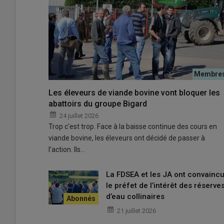
Le départ de la randonnée de la journée DÉPHY 2026 se f
Les éleveurs de viande bovine vont bloquer les
© JL
abattoirs du groupe Bigard
24 juillet 2026
Agriculture durable : Justin Lab
Trop c'est trop. Face à la baisse continue des cours en
de l’agriculture
viande bovine, les éleveurs ont décidé de passer à
l'action. Ils…
Justin Labouesse est en polyculture élevage à
Saint-An
charolaises sur un total de 450 hectares.
La FDSEA et les JA ont convainc
le préfet de l’intérêt des réserve
Il est aussi aux Jeunes Agriculteurs de l’Allier, canton Ma
d’eau collinaires
C’est la première fois qu’il participe à la
journée DÉPHY
.
21 juillet 2026