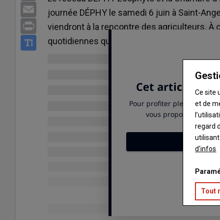
Email
journée DÉPHY le samedi 6 juin à Saint-Ange
Print
viendront à la rencontre des agriculteurs. À c
quotidiennes qui permettent de préserver l'
Gesti
Ce site 
et de m
l’utilis
regard d
utilisan
d'infos
Paramé
Tout 