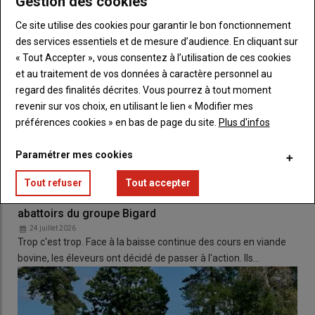
Gestion des cookies
(bâtiments, équipements de stockage, matériel de pesée ou de
manutention), incluant également des outils de
Ce site utilise des cookies pour garantir le bon fonctionnement
surveillance sanitaire
.
des services essentiels et de mesure d’audience. En cliquant sur
« Tout Accepter », vous consentez à l’utilisation de ces cookies
Adapter les exploitations aux enjeux climatiques
et au traitement de vos données à caractère personnel au
Second axe, adapter les
exploitations
aux
enjeux climatiques
regard des finalités décrites. Vous pourrez à tout moment
grâce au financement d’
équipements
et d’
outils
permettant
revenir sur vos choix, en utilisant le lien « Modifier mes
une meilleure
gestion de l’eau
et une adaptation aux
préférences cookies » en bas de page du site.
Plus d'infos
évolutions climatiques
(stations météo, capteurs, logiciels de
pilotage, OADetc.).
Paramétrer mes cookies
Optimiser le triage et l’allotement
Tout refuser
Tout accepter
Il s'agit d'aides à l’acquisition de
matériel technique
(trieurs,
Les éleveurs de viande bovine vont bloquer les
épierreuses, matériel de nettoyage ou de suivi d’itinéraires)
abattoirs du groupe Bigard
pour améliorer la qualité et la valorisation des
productions
.
24 juillet 2026
Trop c'est trop. Face à la baisse continue des cours en viande
bovine, les éleveurs ont décidé de passer à l'action. Ils…
Les aides couvrent jusqu’à
50 %
des dépenses éligibles
, avec des
plafonds pouvant atteindre