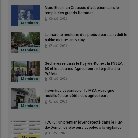
Marc Bloch, un Creusois d'adoption dans le
Le plan de filière régional prévoit un accompagnement des
temple des grands Hommes
dispositifs de stockage.
06 août 2026
© CRA Aura
Le marché nocturne des producteurs a séduit le
public au Puy-en-Velay
Quel est ce plan régional filière
05 août 2026
grandes cultures 2024-2027 ?
Objectif
de ce plan : Accompagner les
exploitations
dans leur
Sécheresse dans le Puy-de-Dôme : la FNSEA
transition
, améliorer leur
performance
et répondre aux
enjeux
63 et les Jeunes Agriculteurs interpellent la
Préfète
économiques
actuels.
05 août 2026
Porté par le
Comité de filière grandes cultures
et co-construit
Incendies et canicule : la MSA Auvergne
avec la
Région Auvergne-Rhône-Alpes
, ce plan s’inscrit dans
mobilisée aux côtés des agriculteurs
la continuité d’un travail engagé depuis 2018 pour structurer et
05 août 2026
soutenir durablement la filière. Ce plan propose plusieurs
dispositifs d’aides destinés à soutenir les
investissements
dans les exploitations.
FCO-3 : un premier foyer détecté dans le Puy-
de-Dôme, les éleveurs appelés à la vigilance
05 août 2026