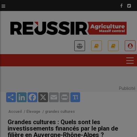
Aller
au
contenu
principal
USER
ACCOUNT
MENU
Publicité
Share
LinkedIn
Facebook
X
Email
Print
Accueil
/
Élevage
/
grandes cultures
Grandes cultures : Quels sont les
investissements financés par le plan de
filière en Auvergne-Rhône-Alpes ?