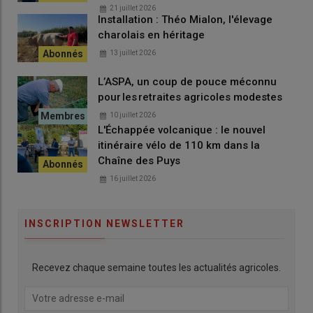
de l’enveloppe budgétaire disponible.
21 juillet 2026
Installation : Théo Mialon, l'élevage
charolais en héritage
Date limite :
31 août
de chaque
13 juillet 2026
année pour être éligible à
L’ASPA, un coup de pouce méconnu
l’enveloppe annuelle.
pour les retraites agricoles modestes
10 juillet 2026
L'Échappée volcanique : le nouvel
Avec ce plan, la
Région
et ses partenaires affirment leur
itinéraire vélo de 110 km dans la
volonté de soutenir une
agriculture
plus résiliente, innovante
Chaîne des Puys
et compétitive. En facilitant l’investissement dans des
16 juillet 2026
outils performants
et
durables
, ce dispositif vise à renforcer
la
souveraineté agricole
du territoire tout en accompagnant
les transitions nécessaires.
INSCRIPTION NEWSLETTER
Pour plus d'informations, vous pouvez contacter
Recevez chaque semaine toutes les actualités agricoles.
Anthony Juillard :
anthony.juillard@aura.chambagri.fr