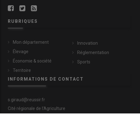
RUBRIQUES
Mon département
Innovation
Élevage
Réglementation
Économie & société
Sports
Territoire
INFORMATIONS DE CONTACT
s.giraud@reussir.fr
Cité régionale de l’Agriculture
9 allée Pierre de Fermat
63170 Aubière
+33 (0)4 73 28 77 81