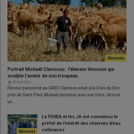
10 000 € HT
selon les actions.
Lire aussi :
INRAE et changement climatique :
Quels seront les blés de demain ?
Vous avez jusqu'au 31 août pour
Portrait Mickaël Clarissou : l’éleveur limousin qui
déposer votre dossier
sculpte l’avenir de son troupeau
Les
agriculteurs
peuvent déposer leur demande via une
02 août 2026
Éleveur passionné au GAEC Clarissou situé à la Croix du Don
plateforme en ligne dédiée, accessible sur le site de la
Région
près de Saint-Paul, Mickaël perpétue avec son frère Jérôme
via l'adresse suivante :
un…
https://www.auvergnerhonealpes.fr/aides/soutenir-la-filiere-
grandes-cultures-plan-regional-filiere-grandes-cultures-2024-
La FDSEA et les JA ont convaincu le
2027
.
préfet de l’intérêt des réserves d’eau
Les dossiers sont instruits au fil de l’eau, dans la limite
collinaires