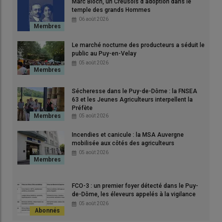
Marc Bloch, un Creusois d'adoption dans le
temple des grands Hommes
© Renaud Saint-André
06 août 2026
Le
Conseil départemental
du
Cantal
veut accompagner la
Le marché nocturne des producteurs a séduit le
restructuration
du
Lioran
, confronté à plusieurs difficultés
public au Puy-en-Velay
économiques. Une augmentation de capital de la Société
05 août 2026
anonyme d’économie mixte (Saem)
Super Lioran
développement
est envisagée avec une nouvelle injection de
Sécheresse dans le Puy-de-Dôme : la FNSEA
2 M€. Un dossier stratégique pour le territoire puisque, selon
63 et les Jeunes Agriculteurs interpellent la
Bruno Faure, président du Département, la
station de ski
Préfète
05 août 2026
représente près de 60 M€ de retombées économiques et
environ 600 emplois.
Incendies et canicule : la MSA Auvergne
mobilisée aux côtés des agriculteurs
05 août 2026
À nous d’imaginer une station aux
saisons plus équilibrées, prenant
FCO-3 : un premier foyer détecté dans le Puy-
en compte le réchauffement
de-Dôme, les éleveurs appelés à la vigilance
climatique que l’on n’occulte pas."
05 août 2026
— Bruno Faure, président du Conseil