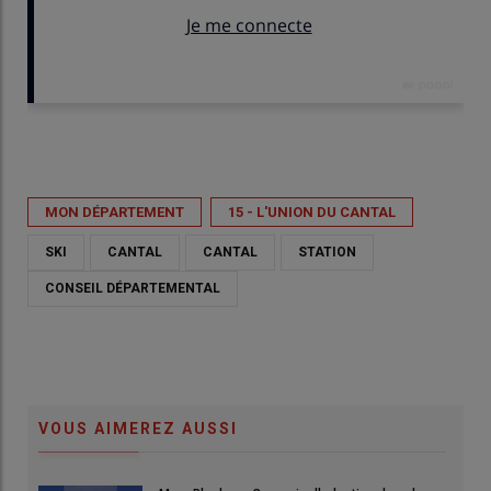
Publié le
mer 24/06/2026 - 09:42
- Par
Renaud SAINT-ANDRÉ
MON DÉPARTEMENT
15 - L'UNION DU CANTAL
SKI
CANTAL
CANTAL
STATION
CONSEIL DÉPARTEMENTAL
VOUS AIMEREZ AUSSI
Il est envisagé de revoir la voilure en terme de remontées
mécaniques.