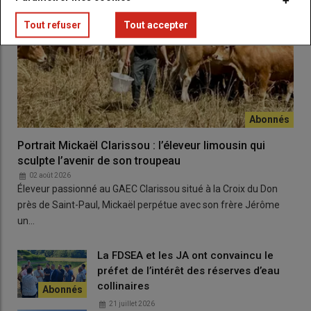
tournée vers les sports de pleine
Tout refuser
Tout accepter
nature
Une réflexion est désormais engagée sur le format même de la
station. Certains équipements pourraient être démontés, à
l’image du téléski du Slalom.
Comme pour l’effacement du Grand
Portrait Mickaël Clarissou : l’éleveur limousin qui
Phénix, il s’agit de nettoyer la
sculpte l’avenir de son troupeau
station."
02 août 2026
Éleveur passionné au GAEC Clarissou situé à la Croix du Don
— Bruno Faure
près de Saint-Paul, Mickaël perpétue avec son frère Jérôme
un…
Cette
restructuration
pourrait s’étendre sur sept à huit ans
La FDSEA et les JA ont convaincu le
selon l’évolution climatique mais aussi selon les résultats
préfet de l’intérêt des réserves d’eau
d’études portant notamment sur les besoins en eau liés à
collinaires
l’enneigement. Le statut du
Lioran
comme plus grand domaine
21 juillet 2026