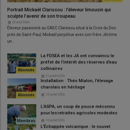
pension ?
Portrait Mickaël Clarissou : l’éleveur limousin qui
Julien Brugerolles : C'est très variable en fonction des assurés
sculpte l’avenir de son troupeau
et des retraités, en sachant que c'était une mesure qui
02 août 2026
s'appliquait strictement au régime des non-salariés agricoles,
Éleveur passionné au GAEC Clarissou situé à la Croix du Don
puisqu'il n'y a pas de mesure similaire dans les autres régimes.
près de Saint-Paul, Mickaël perpétue avec son frère Jérôme
Si vous cumulez une retraite de fonctionnaire, avec une
un…
retraite du régime général, il n'y a pas de mécanisme de
d'écrètement de votre pension. C'était une injustice totale
La FDSEA et les JA ont convaincu le
introduite par amendement de la majorité, qui plus est au
préfet de l’intérêt des réserves d’eau
dernier moment dans le débat. Ce n'était pas dans la loi
collinaires
Chassaigne au départ.
21 juillet 2026
Installation : Théo Mialon, l'élevage
charolais en héritage
Quelles ont été les justifications avancées
lors de la prise de cet amendement ?
13 juillet 2026
Julien Brugerolles :
C'était essentiellement pour des raisons
L’ASPA, un coup de pouce méconnu
financières, bien que ça n'ait pas été justifié ainsi. Bercy était
pour les retraites agricoles modestes
passé derrière et avait essayé de limiter le coût de la mesure
10 juillet 2026
pour le régime des
non-salariés agricoles
, tout simplement.
L'Échappée volcanique : le nouvel