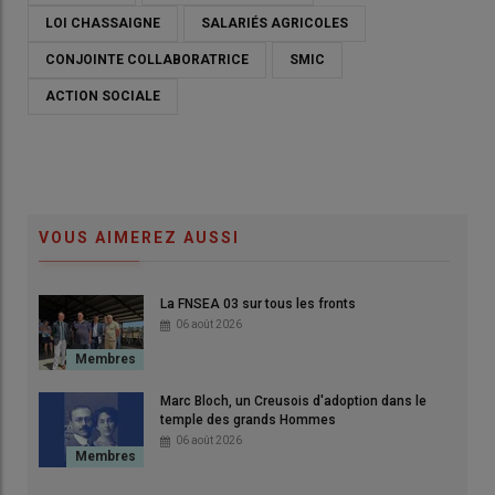
LOI CHASSAIGNE
SALARIÉS AGRICOLES
CONJOINTE COLLABORATRICE
SMIC
ACTION SOCIALE
VOUS AIMEREZ AUSSI
© J.Brugerolles
La FNSEA 03 sur tous les fronts
06 août 2026
La PPL « portant plusieurs mesures de
Marc Bloch, un Creusois d'adoption dans le
justice en faveur de la revalorisation des
temple des grands Hommes
pensions de retraites agricoles » que vous
06 août 2026
avez déposé en avril 2025 est dans la
poursuite de la loi Chassaigne 1 et 2 ?