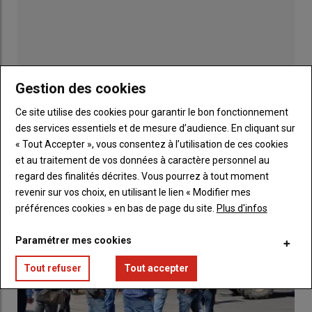
Julien Brugerolles
: La première injustice concerne les
chefs
d'exploitation
à carrière complète. Il y a un amendent
gouvernemental sur la
loi Chassaigne 1
, qui a introduit un
principe d'écrètement. C'est-à-dire que pour ceux qui étaient
pensionnés de plusieurs régimes, du régime
non salarié
Publicité
Gestion des cookies
agricole
et puis d'un autre régime de
retraite
, à partir du
Ce site utilise des cookies pour garantir le bon fonctionnement
moment où ils atteignaient ce seuil de cumul de retraite de
LES PLUS LUS
des services essentiels et de mesure d’audience. En cliquant sur
pension à 85% du
SMIC
, la revalorisation qui était prévue avec
« Tout Accepter », vous consentez à l’utilisation de ces cookies
Chassaigne 1
ne leur était pas appliquée. C'est ce qu'on a
et au traitement de vos données à caractère personnel au
appelé le mécanisme d'écrètement.
regard des finalités décrites. Vous pourrez à tout moment
revenir sur vos choix, en utilisant le lien « Modifier mes
En gros, quand la loi est passée,
préférences cookies » en bas de page du site.
Plus d'infos
c'était à peu près
100 000
Paramétrer mes cookies
retraités agricoles
qui ne
bénéficiaient pas de la
Tout refuser
Tout accepter
revalorisation
Chassaigne 1
à
85% ou qui étaient amputés