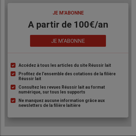
sont très faibles, souvent autour de 600, 700, 800 €. L'article 3
de la
PPL
que j'ai déposée vise tout simplement à leur faire
TITRE
JE M'ABONNE
bénéficier de droits gratuits de
retraite
complémentaire
Body
A partir de 100€/an
obligatoire
pour atteindre ces 85% du
SMIC
comme minimum
de
pension
pour une carrière complète. En termes de
Lien
solidarité
nationale
, de respect et re connaissance de leur
JE M'ABONNE
travail
, je considère que c'est indispensable.
Accédez à tous les articles du site Réussir lait
Liste
à
Profitez de l’ensemble des cotations de la filière
Réussir lait
puce
Consultez les revues Réussir lait au format
numérique, sur tous les supports
Ne manquez aucune information grâce aux
newsletters de la filière laitière