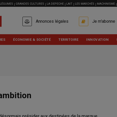
 LÉGUMES
GRANDES CULTURES
LA DEPECHE
LAIT
LES MARCHÉS
MACHINISME
USER
Annonces légales
Je m'abonne
ACCOUNT
MENU
RES
ÉCONOMIE & SOCIÉTÉ
TERRITOIRE
INNOVATION
ambition
désormais présider aux destinées de la marque