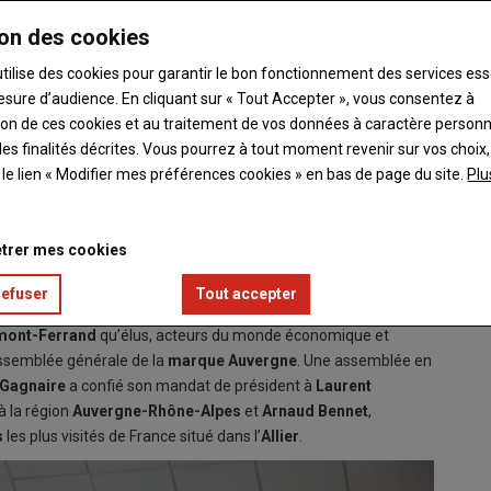
on des cookies
utilise des cookies pour garantir le bon fonctionnement des services ess
esure d’audience. En cliquant sur « Tout Accepter », vous consentez à
ation de ces cookies et au traitement de vos données à caractère person
es finalités décrites. Vous pourrez à tout moment revenir sur vos choix,
t le lien « Modifier mes préférences cookies » en bas de page du site.
Plu
'Arnaud Bennet.
trer mes cookies
résidence de la marque Auvergne
refuser
Tout accepter
mont-Ferrand
qu’élus, acteurs du monde économique et
l’assemblée générale de la
marque Auvergne
. Une assemblée en
 Gagnaire
a confié son mandat de président à
Laurent
 à la région
Auvergne-Rhône-Alpes
et
Arnaud Bennet
,
s
les plus visités de France situé dans l’
Allier
.