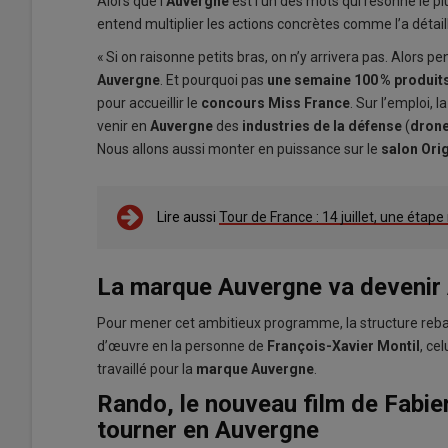
Alors que l’
Auvergne
est l’un des mots qui résonne le plu
entend multiplier les actions concrètes comme l’a détai
« Si on raisonne petits bras, on n’y arrivera pas. Alors p
Auvergne
. Et pourquoi pas
une semaine 100 % produits
pour accueillir le
concours Miss France
. Sur l’emploi, 
venir en
Auvergne
des
industries de la défense
(
dron
Nous allons aussi monter en puissance sur le
salon Ori
Lire aussi
Tour de France : 14 juillet, une éta
La marque Auvergne va devenir
Pour mener cet ambitieux programme, la structure reb
d’œuvre en la personne de
François-Xavier Montil
, cel
travaillé pour la
marque Auvergne
.
Rando, le nouveau film de Fabie
tourner en Auvergne