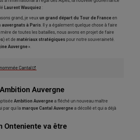
s à l’international à l’égal des Alpes, la nouvelle gouvernance
llé
Laurent Wauquiez
:
ensons grand, je veux
un grand départ du
Tour de France
en
 auvergnats à Paris
. Il y a également quelque chose à faire
la mère de toutes les batailles, nous avons en projet de faire
es
) et de
matériaux stratégiques
pour notre souveraineté.
gine Auvergne
».
pe nommée Cantal
 Ambition Auvergne
aptisée
Ambition Auvergne
a fléché un nouveau maître
ui par qui la
marque Cantal Auvergne
a décollé et qui a déjà
n Onteniente va être