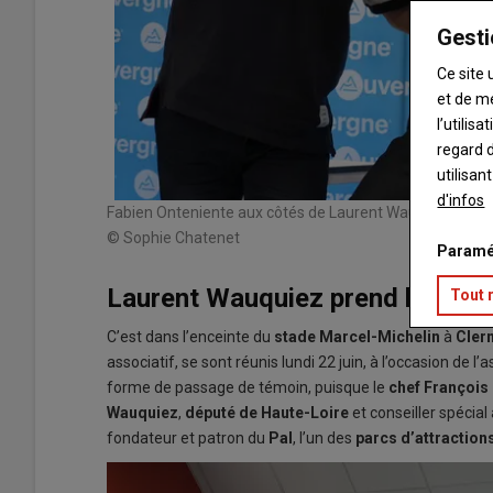
Gesti
Ce site 
et de m
l’utilis
regard d
utilisan
d'infos
Fabien Onteniente aux côtés de Laurent Wauquiez et d
© Sophie Chatenet
Paramé
Laurent Wauquiez prend la cop
Tout 
C’est dans l’enceinte du
stade Marcel-Michelin
à
Cler
associatif, se sont réunis lundi 22 juin, à l’occasion de 
forme de passage de témoin, puisque le
chef François
Wauquiez
,
député de Haute-Loire
et conseiller spécial
fondateur et patron du
Pal
, l’un des
parcs d’attraction