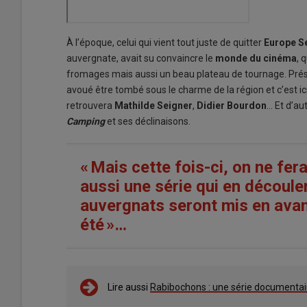
À l’époque, celui qui vient tout juste de quitter
Europe S
auvergnate, avait su convaincre le
monde du cinéma
, q
fromages mais aussi un beau plateau de tournage. Prése
avoué être tombé sous le charme de la région et c’est ic
retrouvera
Mathilde Seigner
,
Didier Bourdon
… Et d’au
Camping
et ses déclinaisons.
« Mais cette fois-ci, on ne fer
aussi une série qui en découl
auvergnats seront mis en avan
été »…
Lire aussi
Rabibochons : une série documentair