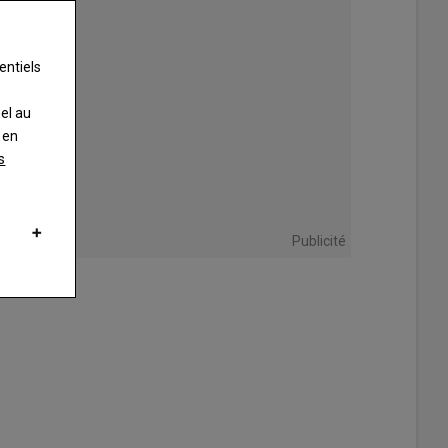
entiels
nel au
 en
s
Publicité