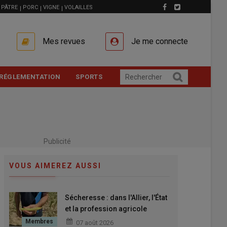
PÂTRE
PORC
VIGNE
VOLAILLES
Mes revues
Je me connecte
RÉGLEMENTATION
SPORTS
Publicité
VOUS AIMEREZ AUSSI
Sécheresse : dans l'Allier, l'État
et la profession agricole
unissent leurs forces face à une
07 août 2026