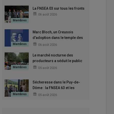
crise historique
La FNSEA 03 sur tous les fronts
06 août 2026
Marc Bloch, un Creusois
d'adoption dans le temple des
grands Hommes
06 août 2026
Le marché nocturne des
producteurs a séduit le public
au Puy-en-Velay
05 août 2026
Sécheresse dans le Puy-de-
Dôme : la FNSEA 63 et les
Jeunes Agriculteurs interpellent
05 août 2026
la Préfète