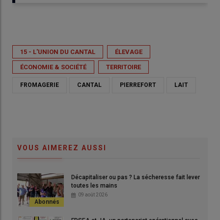
Publié le
jeu 02/07/2026 - 15:00
- Par
Benoît Parret
15 - L'UNION DU CANTAL
ÉLEVAGE
ÉCONOMIE & SOCIÉTÉ
TERRITOIRE
FROMAGERIE
CANTAL
PIERREFORT
LAIT
VOUS AIMEREZ AUSSI
Décapitaliser ou pas ? La sécheresse fait lever
toutes les mains
09 août 2026
Le lait en boîte avait pu être commercialisé et sa production
reprendra aux côtés des fromages traditionnels.