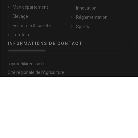
Mon département
Innovation
Élevage
Réglementation
Économie & société
Sports
Territoire
INFORMATIONS DE CONTACT
s.giraud@reussir.fr
Cité régionale de l’Agriculture
9 allée Pierre de Fermat
63170 Aubière
+33 (0)4 73 28 77 81
© Réussir 2026 - Tous droits réservés
FOOTER