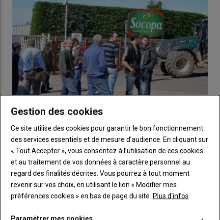
département, le lait est stérilisé, les boîtes sont sur palettes et
même cela je vais devoir le détruire.” Les derniers
cantal
encore présents sont en attente d’évacuation par camion
d’équarrissage. Les
caves
et l’ensemble du site sont en cours
de nettoyage, condition incontournable pour une potentielle
réouverture.
«Même si je mange beaucoup
Gestion des cookies
d’argent, je ne veux pas lâcher des
gens qui nous ont toujours été
Les éleveurs de viande bovine vont bloquer les
Ce site utilise des cookies pour garantir le bon fonctionnement
fidèles”, exprime Jean-Luc
abattoirs du groupe Bigard
des services essentiels et de mesure d’audience. En cliquant sur
« Tout Accepter », vous consentez à l’utilisation de ces cookies
24 juillet 2026
Condutier,
Trop c'est trop. Face à la baisse continue des cours en viande
et au traitement de vos données à caractère personnel au
bovine, les éleveurs ont décidé de passer à l'action. Ils…
regard des finalités décrites. Vous pourrez à tout moment
revenir sur vos choix, en utilisant le lien « Modifier mes
Pour l’heure, la
fromagerie
collecte toujours le lait (17 000
préférences cookies » en bas de page du site.
Plus d'infos
litres par jour pour un total annuel de 5 millions de litres) auprès
de ses onze agriculteurs fournisseurs. Le lait est revendu en
Paramétrer mes cookies