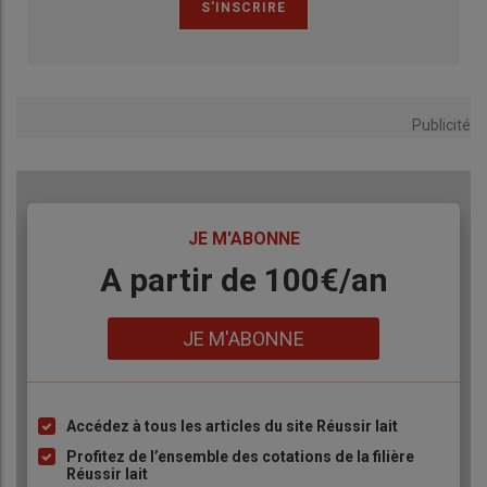
collecte de notre lait à un prix dérisoire. C’est dramatique pour
l’entreprise mais, aussi, pour le pays avec le risque que nous
disparitions à notre tour.” Pour son collègue
Basile Fayon
:
“Nous avons été mis devant le fait accompli et il faut que la
production reprenne au plus vite. Nous sommes chez
Publicité
Condutier parce que cela nous ressemble avec une petite
structure, un cantal au
lait cru
, c’est ce qui fait vivre nos petites
communes.” Dernièrement, une rencontre a eu lieu entre les
producteurs, le sous-préfet de Saint-Flour et les élus du
TITRE
JE M'ABONNE
département.
Body
A partir de 100€/an
Lien
JE M'ABONNE
Accédez à tous les articles du site Réussir lait
Liste
à
Profitez de l’ensemble des cotations de la filière
Réussir lait
puce