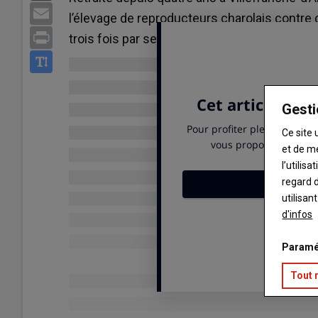
Email
l’élevage de reproducteurs charolais contre 
Print
trois fois par semaine et aligne les cours
Gesti
Ce site 
et de m
l’utilis
regard d
utilisan
d'infos
Paramé
Tout 