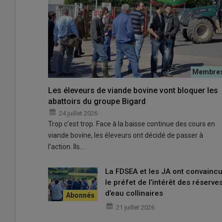
Éric Boudet lors de la course de Boussac Bourg dans la 
© Éric Boudet
Les éleveurs de viande bovine vont bloquer les
abattoirs du groupe Bigard
Des débuts sur un vélo de cour
24 juillet 2026
Trop c'est trop. Face à la baisse continue des cours en
« J’ai mis le doigt dedans très tôt », confie
Éric Boudet
à
viande bovine, les éleveurs ont décidé de passer à
Tout commence à 12 ans, quand son frère Guy revient 
l'action. Ils…
arrière.
La FDSEA et les JA ont convainc
Le jeune Éric le monte sur cale pour l'enfourcher.
le préfet de l’intérêt des réserve
À 14 ans, grâce à ses premiers sous gagnés à aider son f
d’eau collinaires
de course
, un
Mercier
, chez le marchand de cycles de
21 juillet 2026