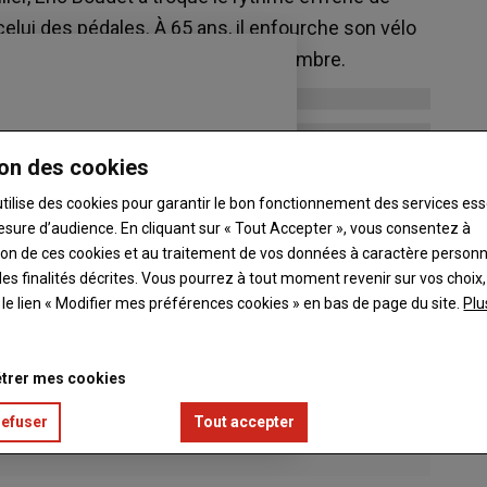
celui des pédales. À 65 ans, il enfourche son vélo
es chaque week-end, de mars à septembre.
on des cookies
utilise des cookies pour garantir le bon fonctionnement des services ess
esure d’audience. En cliquant sur « Tout Accepter », vous consentez à
ation de ces cookies et au traitement de vos données à caractère person
es finalités décrites. Vous pourrez à tout moment revenir sur vos choix,
t le lien « Modifier mes préférences cookies » en bas de page du site.
Plu
trer mes cookies
refuser
Tout accepter