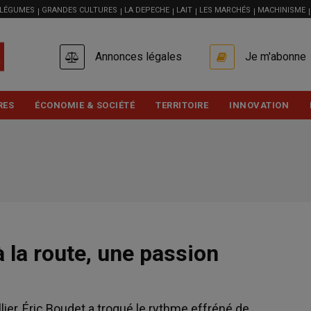
 LÉGUMES
GRANDES CULTURES
LA DEPECHE
LAIT
LES MARCHÉS
MACHINISME
USER
Annonces légales
Je m'abonne
ACCOUNT
MENU
RES
ÉCONOMIE & SOCIÉTÉ
TERRITOIRE
INNOVATION
 la route, une passion
llier, Éric Boudet a troqué le rythme effréné de