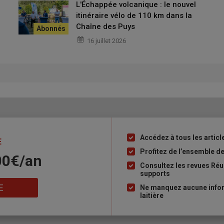
L'Échappée volcanique : le nouvel
itinéraire vélo de 110 km dans la
Chaîne des Puys
16 juillet 2026
 rejoindre le
club cycliste
de
Commentry
.
lliement des
cyclistes
.
lub.
son, route de
La Celle
. Il y a des moments et
Accédez à tous les article
Liste
E
à
Profitez de l’ensemble des
00€/an
puce
Consultez les revues Réus
is plus tard, un club de
Montluçon
.
supports
attoir
et la reprise de la
ferme familiale
en 1982 font passer le
E
Ne manquez aucune inform
laitière