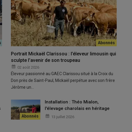
Creuse le 15 août 2025.
Portrait Mickaël Clarissou : l’éleveur limousin qui
sculpte l’avenir de son troupeau
se rouge
02 août 2026
Éleveur passionné au GAEC Clarissou situé à la Croix du
 propos de sa passion née dans l’enfance et jamais éteinte.
Don près de Saint-Paul, Mickaël perpétue avec son frère
de
Montluçon
avec un
vélo de course
rouge, privé de sa roue
Jérôme un…
u
Installation : Théo Mialon,
s
l'élevage charolais en héritage
rère Roland à la ferme durant l’été, il s’offre son premier
vélo
13 juillet 2026
Bézenet
.