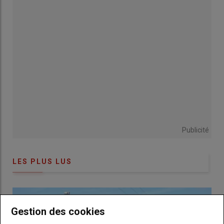
Un
chemin
alternatif au
GR
65 par la
Châtaigneraie
L’idée de départ était simple : proposer aux pèlerins un
itinéraire alternatif au
GR65
classique, passant par la
Châtaigneraie
cantalienne, territoire souvent ignoré des
grandes routes jacquaires.
De
La Vinzelle
(12), jusqu’à
Rueyres
(46), l’association a réalisé
elle-même le balisage de la portion qui n’existait pas encore.
Publicité
Aux deux extrémités, le tracé s’appuie sur les GR existants (au
nord sur celui qui descend vers la
Châtaigneraie
, au sud sur
celui qui relie
Figeac
à
Rocamadour
).
LES PLUS LUS
Une fierté teintée de frustration, car la reconnaissance officielle
par la
Fédération française de randonnée
— condition pour
obtenir le label
GR
— se fait attendre. La raison principale tient
à la géographie même du tracé : il faut mettre d’accord trois
Gestion des cookies
départements, ce qui, en matière de coordination