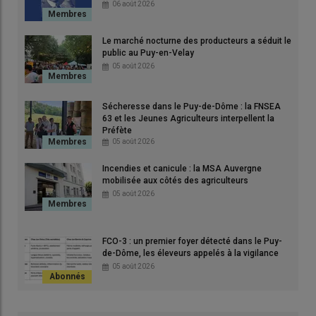
06 août 2026
Des membres du bureau de Via Ligure lors d’une récente
exposition à Maurs, prêtée par l’Agence française des chemins
Le marché nocturne des producteurs a séduit le
de Compostelle.
public au Puy-en-Velay
© R. Saint-André
05 août 2026
Depuis 2015, une association cantalienne s’emploie à faire
Sécheresse dans le Puy-de-Dôme : la FNSEA
reconnaître un tracé alternatif du célèbre
GR65
, la grande
63 et les Jeunes Agriculteurs interpellent la
route jacquaire qui relie Le Puy-en-Velay à
Compostelle
. Via
Préfète
05 août 2026
Ligure, dont le siège est à Maurs, compte une quarantaine
d’adhérents, dont une dizaine particulièrement actifs. À sa
Incendies et canicule : la MSA Auvergne
tête, Jean-Paul Servy, président passionné, défend un
mobilisée aux côtés des agriculteurs
itinéraire méconnu qui traverse l’Aveyron, le
Cantal
et le Lot
05 août 2026
avant de rejoindre Rocamadour.
FCO-3 : un premier foyer détecté dans le Puy-
de-Dôme, les éleveurs appelés à la vigilance
"Ce sont nos bénévoles qui ont
05 août 2026
balisé la portion en jaune et bleu
avec la coquille" — Jean-Paul Servy