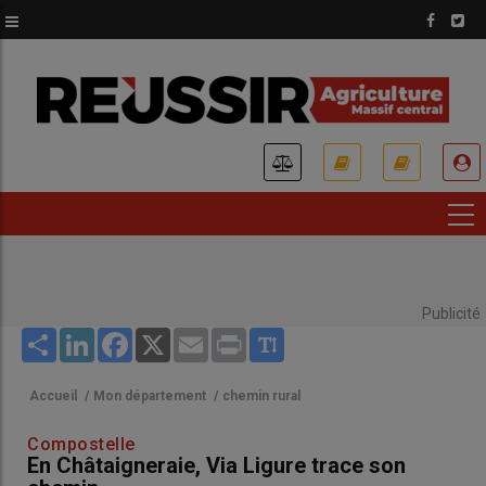
Aller
au
contenu
principal
USER
ACCOUNT
MENU
Publicité
Share
LinkedIn
Facebook
X
Email
Print
Accueil
/
Mon département
/
chemin rural
Compostelle
En Châtaigneraie, Via Ligure trace son