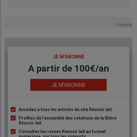
Publicité
TITRE
JE M'ABONNE
Body
A partir de 100€/an
Lien
JE M'ABONNE
I Campagnoli, invités par Via Ligure, à Maurs.
Née dans le sillage de Via Ligure, les Musicales du pays de
Maurs souffle cette année ses dix bougies. Avec le concours de
Accédez à tous les articles du site Réussir lait
Liste
Jean-Claude Bousson, qui assure une partie de la
à
Profitez de l’ensemble des cotations de la filière
communication, elle propose quatre à six concerts de musique
Réussir lait
puce
classique dans des lieux patrimoniaux du sud Cantal, dont
Consultez les revues Réussir lait au format
numérique, sur tous les supports
l’abbatiale Saint-Césaire de Maurs constitue le cadre principal.