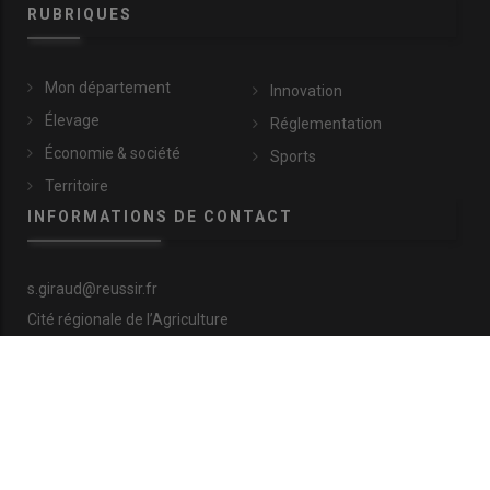
concert, gratuit pour les moins de 12 ans. Elle bénéficie du
RUBRIQUES
soutien des mairies, de la communauté de communes, du
Conseil départemental et du Conseil régional.
Mon département
Innovation
Élevage
Réglementation
Économie & société
Sports
Territoire
INFORMATIONS DE CONTACT
s.giraud@reussir.fr
Cité régionale de l’Agriculture
9 allée Pierre de Fermat
63170 Aubière
+33 (0)4 73 28 77 81