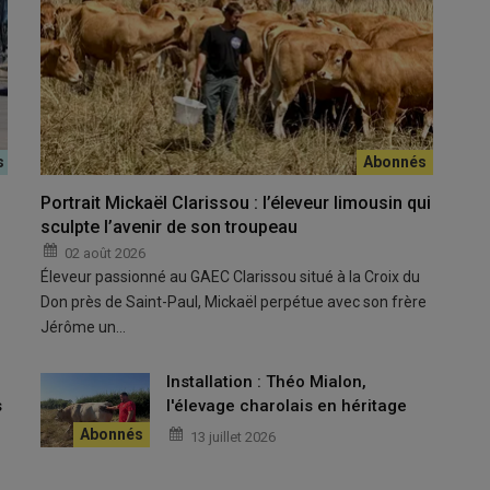
Portrait Mickaël Clarissou : l’éleveur limousin qui
sculpte l’avenir de son troupeau
02 août 2026
itivité, compétences,
Éleveur passionné au GAEC Clarissou situé à la Croix du
Don près de Saint-Paul, Mickaël perpétue avec son frère
Jérôme un…
pose sur
trois piliers essentiels
:
u
Installation : Théo Mialon,
u travail
, notamment grâce au
dispositif TODE
,
s
l'élevage charolais en héritage
xploitations
. Sa
pérennité
reste un
enjeu majeur
dans un
13 juillet 2026
ur des
mutations agricoles
. Face aux
évolutions