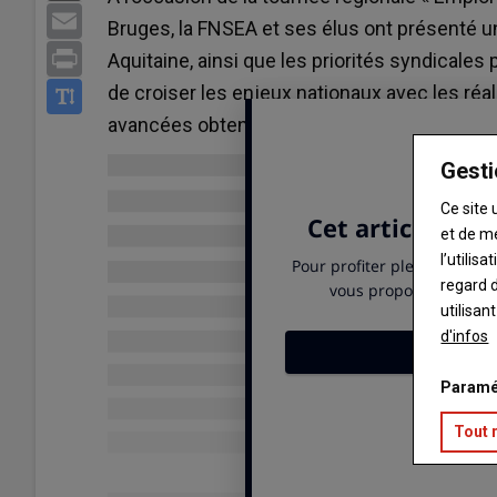
Email
Bruges, la FNSEA et ses élus ont présenté un
Print
Aquitaine, ainsi que les priorités syndicales
de croiser les enjeux nationaux avec les réal
avancées obtenues et les défis à relever po
Gesti
Ce site 
et de m
l’utilis
regard d
utilisan
d'infos
Paramé
Tout 