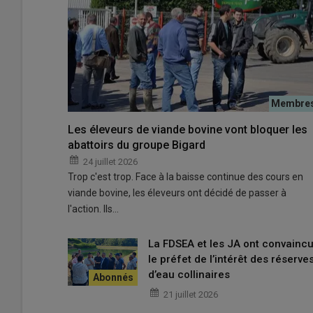
Les éleveurs de viande bovine vont bloquer les
© Théo Palvadeau
abattoirs du groupe Bigard
24 juillet 2026
Trois priorités : compét
Trop c'est trop. Face à la baisse continue des cours en
viande bovine, les éleveurs ont décidé de passer à
attractivité
l'action. Ils…
La
stratégie Emploi-Formation
portée par la
FNSEA
re
La FDSEA et les JA ont convainc
La compétitivité
passe par la
maîtrise du coût d
le préfet de l’intérêt des réserve
indispensable
au maintien de l’
emploi
dans les
e
d’eau collinaires
contexte budgétaire contraint
.
21 juillet 2026
Le développement des compétences
est au cœ