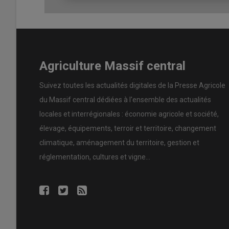
‐ 4,4 % de l’emploi régional relève de l’agriculture
‐ Agriculture : 1er employeur dans 26 % des commu
‐ 157 600 salariés employés en 2024
‐ 18 600 établissements employeurs
Agriculture Massif central
‐ 38,7 % de femmes parmi les salariés
Suivez toutes les actualités digitales de la Presse Agricole
‐ 37 % des salariés ont moins de 30 ans
du Massif central dédiées à l'ensemble des actualités
‐ 1,47 milliard d’euros de masse salariale
locales et interrégionales : économie agricole et société,
‐ Viticulture : 61 200 salariés (1ʳᵉ région française)
élevage, équipements, terroir et territoire, changement
climatique, aménagement du territoire, gestion et
‐ Cultures spécialisées : 33 000 salariés
réglementation, cultures et vigne...
‐ Grandes cultures / Polyculture-élevage : 25 600 sal
‐ Élevage : 10 000 salariés
Des besoins RH toujour