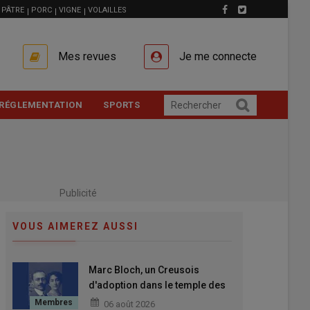
PÂTRE
PORC
VIGNE
VOLAILLES
Mes revues
Je me connecte
RÉGLEMENTATION
SPORTS
Publicité
VOUS AIMEREZ AUSSI
Marc Bloch, un Creusois
d'adoption dans le temple des
grands Hommes
06 août 2026