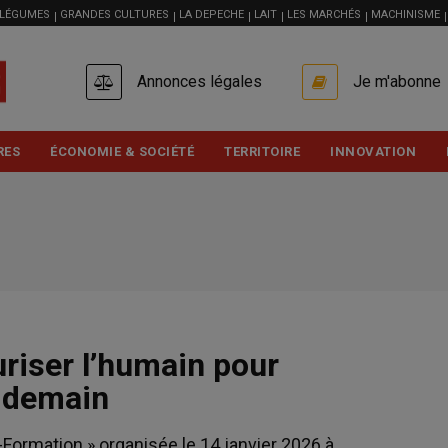
 LÉGUMES
GRANDES CULTURES
LA DEPECHE
LAIT
LES MARCHÉS
MACHINISME
USER
Annonces légales
Je m'abonne
ACCOUNT
MENU
RES
ÉCONOMIE & SOCIÉTÉ
TERRITOIRE
INNOVATION
riser l’humain pour
e demain
-Formation » organisée le 14 janvier 2026 à