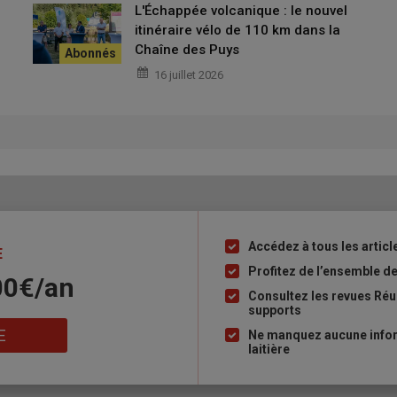
s
, la
formation professionnelle
, l’
apprentissage
et la
L'Échappée volcanique : le nouvel
 incontournables
pour accompagner les
exploitations
. Cette
itinéraire vélo de 110 km dans la
e agricole
(
MSA
,
OCAPIAT
,
AGRICA
,
ANEFA
).
Chaîne des Puys
n
défis central
. Elle repose sur :
16 juillet 2026
t de
fidéliser les salariés
.
remière région de l’emploi
rve une place
majeure
dans l’
économie agricole nationale
,
Accédez à tous les article
Liste
E
 des
filières fortes
comme :
à
Profitez de l’ensemble des
00€/an
puce
Consultez les revues Réus
supports
E
Ne manquez aucune inform
laitière
uitaine (2024)