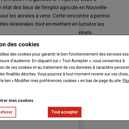
 état des lieux de l’emploi agricole en Nouvelle-
 pour les années à venir. Cette rencontre a permis
ités régionales, tout en mettant en lumière les
ur sécuriser les parcours professionnels.
on des cookies
utilise des cookies pour garantir le bon fonctionnement des services ess
esure d’audience. En cliquant sur « Tout Accepter », vous consentez à
ation de ces cookies et au traitement de vos données à caractère person
es finalités décrites. Vous pourrez à tout moment revenir sur vos choix,
t le lien « Modifier mes préférences cookies » en bas de page du site.
Plu
trer mes cookies
refuser
Tout accepter