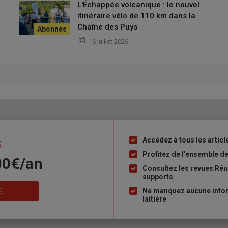
L'Échappée volcanique : le nouvel
sabilité collective.
itinéraire vélo de 110 km dans la
Chaîne des Puys
16 juillet 2026
 en découlera inévitablement, qu’on le veuille ou non. Le
 mouvements, dépeuplement des lots, vaccination
.
ses preuves en Savoie lorsqu’il est appliqué
foyers découverts démontrent clairement que
s partout.
Accédez à tous les article
Liste
E
à
Profitez de l’ensemble des
00€/an
puce
Consultez les revues Réus
supports
es Savoie sont piétinés par une désinformation massive relayée
. Cette dérive est extrêmement grave. Elle alimente la
déﬁance
,
E
Ne manquez aucune inform
laitière
nt en danger l’ensemble de la ﬁlière.
 sanitaire