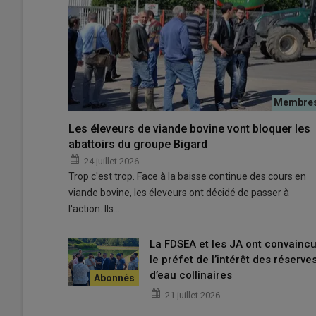
Le sanitaire, c’est un combat collectif, et il engage l’ave
Les éleveurs de viande bovine vont bloquer les
© HLP
abattoirs du groupe Bigard
24 juillet 2026
Une épreuve
Trop c'est trop. Face à la baisse continue des cours en
viande bovine, les éleveurs ont décidé de passer à
Depuis plusieurs mois, la
DNC
est présente en France et
l'action. Ils…
éleveurs touchés, c’est une épreuve majeure, humaine, 
Sortir des réactions émotionnel
La FDSEA et les JA ont convainc
le préfet de l’intérêt des réserve
Face à cette situation, il est urgent de prendre du recul 
d’eau collinaires
21 juillet 2026
Ce que nous vivons dépasse la