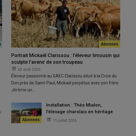
nir de toute la profession.
Portrait Mickaël Clarissou : l’éleveur limousin qui
sculpte l’avenir de son troupeau
02 août 2026
Éleveur passionné au GAEC Clarissou situé à la Croix du
Don près de Saint-Paul, Mickaël perpétue avec son frère
 frappe durement les troupeaux de nos exploitations. Pour les
Jérôme un…
sanitaire et économique.
les
u
Installation : Théo Mialon,
s
l'élevage charolais en héritage
et de sortir des réactions émotionnelles.
13 juillet 2026
rgement les situations