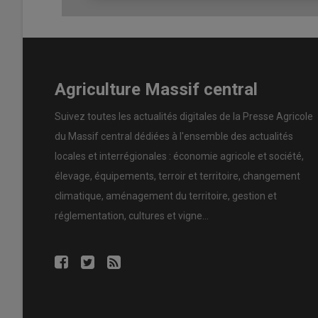
Pire encore, les attitudes observées ces derniers jours n
droit notre pays vers une mise sous cloche sanitaire. L
transactions commerciales
et la
perte du statut in
éleveurs, y compris ceux aujourd’hui encore épargnés.
Inacceptable que chacun fasse 
Agriculture Massif central
Il n’est plus acceptable que chacun « fasse sa science ».
Suivez toutes les actualités digitales de la Presse Agricole
d’opinions, de
rumeurs
ou de
calculs politiques
. Elle 
du Massif central dédiées à l'ensemble des actualités
protocoles validés.
locales et interrégionales : économie agricole et société,
Il ne faut pas se tromper de combat. Continuer dans cett
élevage, équipements, terroir et territoire, changement
climatique, aménagement du territoire, gestion et
Le sanitaire n’est pas un choix
réglementation, cultures et vigne...
collectif, et il engage l’avenir 
À ce jour, notre département rest