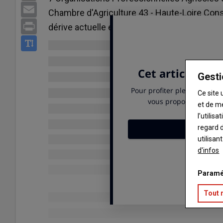
Email
Chambre d'Agriculture 43 - Haute-Loire Con
Print
dérive actuelle extrêmement grave qui consis
Gesti
Ce site 
et de m
l’utilis
regard d
utilisan
d'infos
Paramé
Tout 