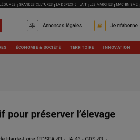
 LÉGUMES
GRANDES CULTURES
LA DEPECHE
LAIT
LES MARCHÉS
MACHINISME
USER
Annonces légales
Je m'abonne
ACCOUNT
MENU
RES
ÉCONOMIE & SOCIÉTÉ
TERRITOIRE
INNOVATION
f pour préserver l’élevage
de Haute-Loire (FDSEA 43 - JA 43 - GDS 43 -