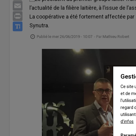
Email
l’actualité de la filière laitière, à l’issue de 
Print
La coopérative a été fortement affectée par l
Synutra.
Publié le
mer 26/06/2019 - 10:07
- Par
Mathieu Robert
Gesti
Ce site 
et de m
l’utilis
regard d
utilisan
d'infos
Paramé