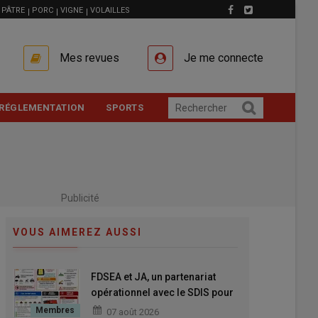
PÂTRE
PORC
VIGNE
VOLAILLES
Mes revues
Je me connecte
RÉGLEMENTATION
SPORTS
Publicité
VOUS AIMEREZ AUSSI
FDSEA et JA, un partenariat
opérationnel avec le SDIS pour
mieux anticiper et mieux réagir
07 août 2026