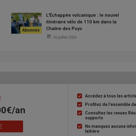
L'Échappée volcanique : le nouvel
itinéraire vélo de 110 km dans la
Chaîne des Puys
16 juillet 2026
Accédez à tous les article
Liste
E
à
Profitez de l’ensemble des
00€/an
puce
Consultez les revues Réus
supports
E
Ne manquez aucune inform
laitière