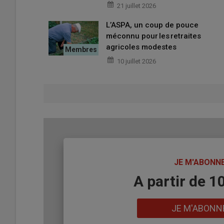
21 juillet 2026
L’ASPA, un coup de pouce
méconnu pour les retraites
agricoles modestes
10 juillet 2026
TITRE
JE M'ABONN
Body
A partir de 1
Lien
JE M'ABONN