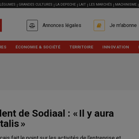
 LÉGUMES
GRANDES CULTURES
LA DEPECHE
LAIT
LES MARCHÉS
MACHINISME
USER
Annonces légales
Je m'abonne
ACCOUNT
MENU
RES
ÉCONOMIE & SOCIÉTÉ
TERRITOIRE
INNOVATION
t de Sodiaal : « Il y aura
alis »
is fait le point sur les activités de l’entreprise et