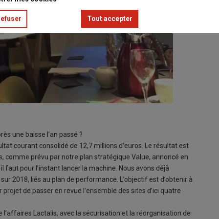
refuser
Tout accepter
rès une baisse l’an passé ?
t courant consolidé de 12,7 millions d’euros. Le résultat est
s, comme prévu par notre plan stratégique Value, annoncé en
il faut pour l’instant lancer la machine. Nous avons déjà
ur 2018, liés au plan de performance. L’objectif est d’obtenir à
projet de passer en revue l’ensemble des sites d’ici quatre
affaires Lactalis, avec la sécurisation et la réorganisation de