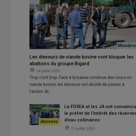
© M.Comte
Les éleveurs de viande bovine vont bloquer les
abattoirs du groupe Bigard
Fabriquer des
pains
à
hamburger
, des
tartines
complè
24 juillet 2026
recettes
, ni sur les mêmes
farines
.
Trop c'est trop. Face à la baisse continue des cours en
viande bovine, les éleveurs ont décidé de passer à
l'action. Ils…
Chaque usage exige des
propr
les
pâtes industrielles
,
résista
La FDSEA et les JA ont convainc
sons
de
blé,
ou encore
riches
le préfet de l’intérêt des réserve
d’eau collinaires
nouveaux enjeux nutritionnels.
21 juillet 2026