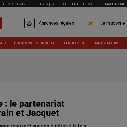
 LÉGUMES
GRANDES CULTURES
LA DEPECHE
LAIT
LES MARCHÉS
MACHINISME
USER
Annonces légales
Je m'abonne
ACCOUNT
MENU
RES
ÉCONOMIE & SOCIÉTÉ
TERRITOIRE
INNOVATION
 : le partenariat
rain et Jacquet
rine reposent sur des critères à la fois