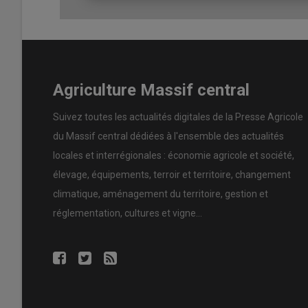
À lire aussi :
Souveraineté alimentaire : remettr
L’équilibre parfait entre rendem
technologique
Agriculture Massif central
Si le
LifyWheat
répond aux
défis nutritionnels
, d’autre
des besoins purement technologiques. Le
Bifor
, par ex
Suivez toutes les actualités digitales de la Presse Agricole
était une référence historique en matière
d’extensibilit
du Massif central dédiées à l'ensemble des actualités
pâtes
lors de leur passage dans les
extrudeurs
industr
locales et interrégionales : économie agricole et société,
élevage, équipements, terroir et territoire, changement
Une qualité rare en
France
pui
climatique, aménagement du territoire, gestion et
produits sont
extensibles
, con
réglementation, cultures et vigne...
Limagrain
travaille donc activement à identifier les su
comme
l’Apache
, toujours plébiscitée par les
meuniers
qu'en
Limagne
, unique
terroir
français
où les rendeme