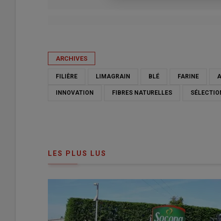
Publié le
sam 13/06/2026 - 09:37
- Par
Mélodie Comte
ARCHIVES
FILIÈRE
LIMAGRAIN
BLÉ
FARINE
A
INNOVATION
FIBRES NATURELLES
SÉLECTIO
LES PLUS LUS