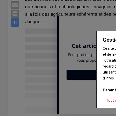
Email
nutritionnels et technologiques. Limagrain m
Print
à la fois des agriculteurs adhérents et des
Jacquet.
Gesti
Ce site 
et de m
l’utilis
regard d
utilisan
d'infos
Paramé
Tout 