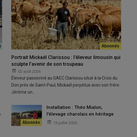
Portrait Mickaël Clarissou : l’éleveur limousin qui
sculpte l’avenir de son troupeau
tes
ou des
pains de mie
ne repose pas sur les mêmes
02 août 2026
Éleveur passionné au GAEC Clarissou situé à la Croix du
Don près de Saint-Paul, Mickaël perpétue avec son frère
Jérôme un…
iétés
distinctes
:
extensibilité
pour
nce
pour supporter des
charges
en
u
Installation : Théo Mialon,
se
en
fibres
pour répondre aux
s
l'élevage charolais en héritage
13 juillet 2026