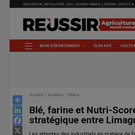
MENU
Aller
REUSSIR.FR
APICULTURE
BIO
BOVINS VIANDE
CHÈVRE
FRUITS &
FILIÈRE
au
contenu
principal
NAVIGATION
MON DÉPARTEMENT
ÉLEVAGE
CULTU
PRINCIPALE
Accueil
/
Archives
/
Filière
Share
Blé, farine et Nutri-Score
LinkedIn
stratégique entre Limag
Facebook
X
Les attentes des industriels en matière de fa