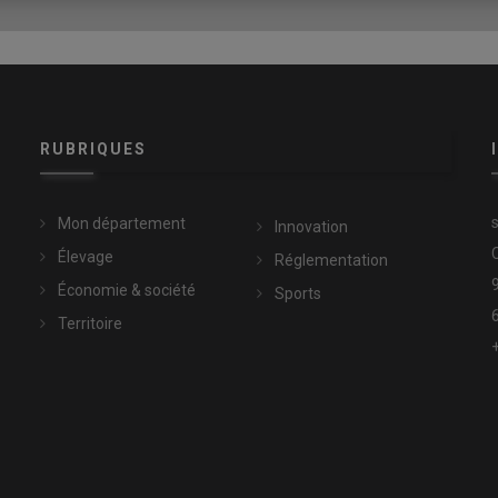
e la production au cœur du projet agricole français
ent, rusticité et performance
RUBRIQUES
s variétés comme le
Bifor
ou
l’Apache
répondent davantage à
emple, a été sélectionné pour remplacer le
Courtaud
. Ce
blé
é
et de
souplesse
, essentielle pour éviter le
déchirement
des
Mon département
Innovation
iels
.
Élevage
Réglementation
Économie & société
Sports
sque seulement 10 % des
blés
Territoire
tre 90 %
d’élastiques
.
ccesseurs du
Courtaud
, tout en maintenant des
variétés
pour sa
rusticité
. Toutefois,
l'Apache
ne subsiste quasiment
nts ne décrochent pas.