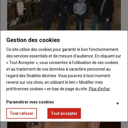
Gestion des cookies
Ce site utilise des cookies pour garantir le bon fonctionnement
des services essentiels et de mesure d’audience. En cliquant sur
Conseil Élevage et CODELIA : Éleveur et techniciens
« Tout Accepter », vous consentez à l’utilisation de ces cookies
complémentaires optimisent les performances du
troupeau
et au traitement de vos données à caractère personnel au
regard des finalités décrites. Vous pourrez à tout moment
04 mars 2015
Le 27 mars prochain à St Paulien, ces deux organismes
revenir sur vos choix, en utilisant le lien « Modifier mes
d’élevage tiendront leur assemblée générale commune…
préférences cookies » en bas de page du site.
Plus d'infos
Paramétrer mes cookies
Tout refuser
Tout accepter