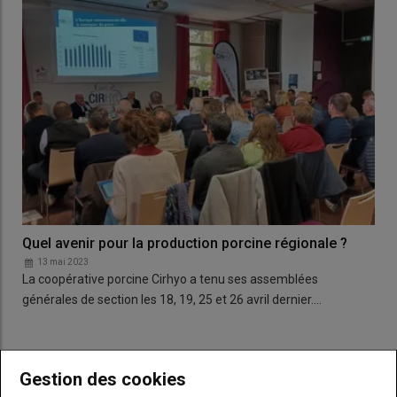
Quel avenir pour la production porcine régionale ?
13 mai 2023
La coopérative porcine Cirhyo a tenu ses assemblées
générales de section les 18, 19, 25 et 26 avril dernier.…
LES PLUS LUS
Gestion des cookies