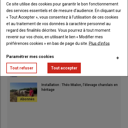
Ce site utilise des cookies pour garantir le bon fonctionnement
Les éleveurs de viande bovine vont bloquer les
des services essentiels et de mesure d’audience. En cliquant sur
abattoirs du groupe Bigard
« Tout Accepter », vous consentez à l’utilisation de ces cookies
et au traitement de vos données à caractère personnel au
regard des finalités décrites. Vous pourrez à tout moment
Portrait Mickaël Clarissou : l’éleveur limousin
revenir sur vos choix, en utilisant le lien « Modifier mes
qui sculpte l’avenir de son troupeau
préférences cookies » en bas de page du site.
Plus d'infos
Paramétrer mes cookies
La FDSEA et les JA ont convaincu le préfet de
l’intérêt des réserves d’eau collinaires
Tout refuser
Tout accepter
Installation : Théo Mialon, l'élevage charolais en
héritage