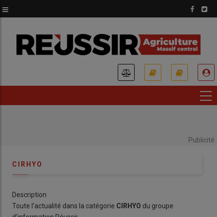
Aller
au
contenu
principal
USER
ACCOUNT
MENU
Publicité
CIRHYO
Description
Toute l'actualité dans la catégorie
CIRHYO
du groupe