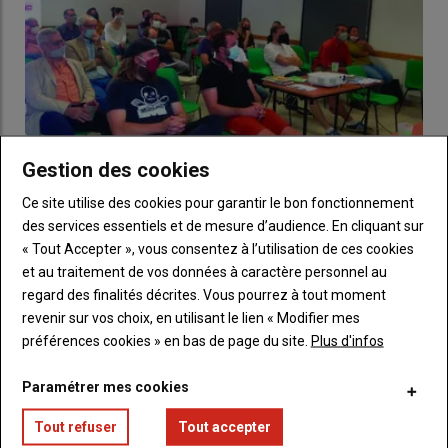
Gestion des cookies
Ce site utilise des cookies pour garantir le bon fonctionnement
Du renouveau en perspective !
des services essentiels et de mesure d’audience. En cliquant sur
24 octobre 2020
Allier Bio Le 21 septembre dernier a eu lieu l’assemblée
« Tout Accepter », vous consentez à l’utilisation de ces cookies
générale d’Allier Bio, l’association d’agriculture…
et au traitement de vos données à caractère personnel au
regard des finalités décrites. Vous pourrez à tout moment
revenir sur vos choix, en utilisant le lien « Modifier mes
préférences cookies » en bas de page du site.
Plus d'infos
LES PLUS LUS
Paramétrer mes cookies
Les éleveurs de viande bovine vont bloquer les
abattoirs du groupe Bigard
Tout refuser
Tout accepter