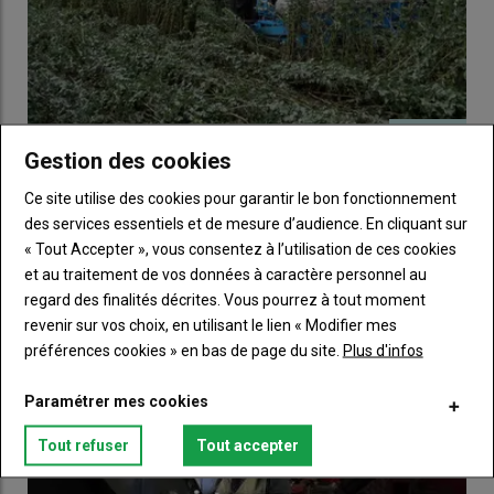
Gestion des cookies
Agriculture de conservation : « Nous utilisons quatre
solutions de semis pour toujours pouvoir semer »
Ce site utilise des cookies pour garantir le bon fonctionnement
05 mars 2026
des services essentiels et de mesure d’audience. En cliquant sur
Sur la ferme de Jean et Cyril Hamot, l’aventure ACS a
« Tout Accepter », vous consentez à l’utilisation de ces cookies
commencé « d’un coup » avec l’abandon de…
et au traitement de vos données à caractère personnel au
regard des finalités décrites. Vous pourrez à tout moment
revenir sur vos choix, en utilisant le lien « Modifier mes
préférences cookies » en bas de page du site.
Plus d'infos
Paramétrer mes cookies
Tout refuser
Tout accepter