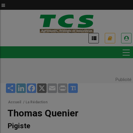
Aller
au
contenu
principal
USER
ACCOUNT
MENU
Publicité
Share
LinkedIn
Facebook
X
Email
Print
Accueil
/
La Rédaction
Thomas Quenier
Pigiste