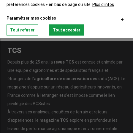
préférences cookies » en bas de page du site.
Plus d'infos
Paramétrer mes cookies
Tout refuser
Tout accepter
TCS
Depuis plus de 25 ans, la
revue TCS
est conçue et animée par
une équipe d’agronomes et de spécialistes français et
étrangers de l’
agriculture de conservation des sols
(ACS). Le
magazine s’appuie sur un réseau d’agriculteurs innovants, en
France comme à l’étranger, et s’est imposé comme le lien
privilégié des ACSistes.
À travers ses analyses, enquêtes de terrain et retours
d’expériences, le
magazine TCS
explore en profondeur les
leviers de performance agronomique et environnementale :