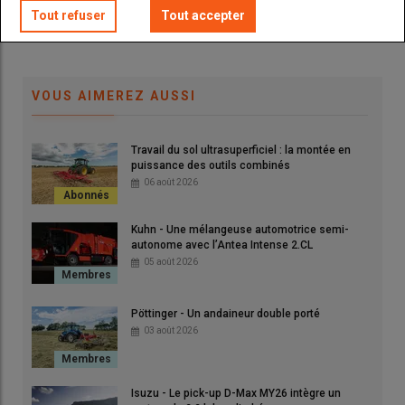
Tout refuser
Tout accepter
VOUS AIMEREZ AUSSI
Travail du sol ultrasuperficiel : la montée en
puissance des outils combinés
06 août 2026
Kuhn - Une mélangeuse automotrice semi-
autonome avec l’Antea Intense 2.CL
05 août 2026
Pöttinger - Un andaineur double porté
03 août 2026
Isuzu - Le pick-up D-Max MY26 intègre un