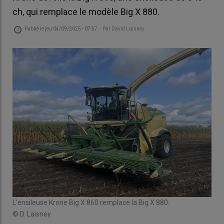
ch, qui remplace le modèle Big X 880.
Publié le
jeu 04/09/2025 - 07:57
- Par
David Laisney
pé
L'ensileuse Krone Big X 860 remplace la Big X 880.
L'e
© D. Laisney
© D