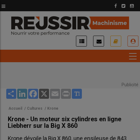
Aller
au
contenu
principal
USER
ACCOUNT
MENU
Publicité
Share
LinkedIn
Facebook
X
Email
Print
Accueil
/
Cultures
/
Krone
Krone - Un moteur six cylindres en ligne
Liebherr sur la Big X 860
Krone dévoile la Big X 860, une ensileuse de 843