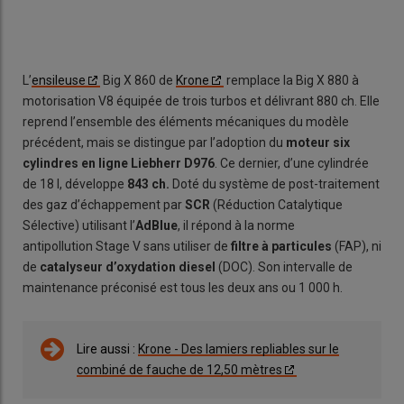
L’
ensileuse
Big X 860 de
Krone
remplace la Big X 880 à
motorisation V8 équipée de trois turbos et délivrant 880 ch. Elle
reprend l’ensemble des éléments mécaniques du modèle
précédent, mais se distingue par l’adoption du
moteur six
cylindres en ligne Liebherr D976
. Ce dernier, d’une cylindrée
de 18 l, développe
843 ch.
Doté du système de post-traitement
des gaz d’échappement par
SCR
(Réduction Catalytique
Sélective) utilisant l’
AdBlue
, il répond à la norme
antipollution Stage V sans utiliser de
filtre à particules
(FAP), ni
de
catalyseur d’oxydation diesel
(DOC). Son intervalle de
maintenance préconisé est tous les deux ans ou 1 000 h.
Lire aussi :
Krone - Des lamiers repliables sur le
combiné de fauche de 12,50 mètres