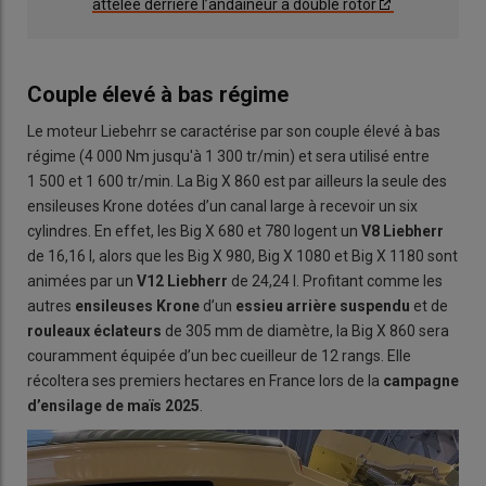
attelée derrière l’andaineur à double rotor
Couple élevé à bas régime
Le moteur Liebehrr se caractérise par son couple élevé à bas
régime (4 000 Nm jusqu'à 1 300 tr/min) et sera utilisé entre
1 500 et 1 600 tr/min. La Big X 860 est par ailleurs la seule des
ensileuses Krone dotées d’un canal large à recevoir un six
cylindres. En effet, les Big X 680 et 780 logent un
V8 Liebherr
de 16,16 l, alors que les Big X 980, Big X 1080 et Big X 1180 sont
animées par un
V12
Liebherr
de 24,24 l. Profitant comme les
autres
ensileuses Krone
d’un
essieu arrière suspendu
et de
rouleaux éclateurs
de 305 mm de diamètre, la Big X 860 sera
couramment équipée d’un bec cueilleur de 12 rangs. Elle
récoltera ses premiers hectares en France lors de la
campagne
d’ensilage de maïs 2025
.