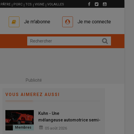
PÂTRE
PORC
TCS
VIGNE
VOLAILLES
Je m'abonne
Je me connecte
Publicité
VOUS AIMEREZ AUSSI
Kuhn - Une
mélangeuse automotrice semi-
autonome avec l’Antea Intense
05 août 2026
2.CL