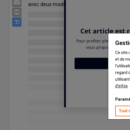
Email
avec deux modèles développant 115 et 125 
Print
Gesti
Ce site 
et de m
l’utilis
regard d
utilisan
d'infos
Paramé
Tout 