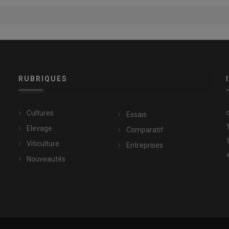
ogent un moteur FARMotion quatre cylindres de 3,8 l. © Deutz-
circuit hydraulique débitant 68 l/min. Ils logent une boîte avec
t 20 arrière (40 av./40 ar. en option). Ils disposent d’un
eaux), du Stop&Go et de la commande d’embrayage
gir sur la pédale d’embrayage. Leurs principaux composants
RUBRIQUES
ans les usines du groupe SDF.
Cultures
Essais
 5 Keyline, un compromis entre équipements et tarif
Elevage
Comparatif
Viticulture
Entreprises
Nouveautés