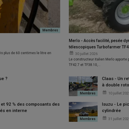
Merlo - Accès facilité, pesée d
télescopiques Turbofarmer TF42
is plus de 60 centimes le litre en
30 juillet 2026
Le constructeur italien Merlo apporte
TF42.7 et TF38.10,…
ue ?
Claas - Un re
à double roto
10 juillet 20
t et 92 % des composants des
Isuzu - Le p
és en interne
cylindrée
31 juillet 20