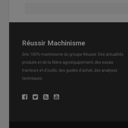
Les tracteurs Deutz-Fahr 5115 Keyline et 5125 Keyline l
Fahr
Les Deutz-Fahr 5115 Keyline et 5125 Keyline reçoivent un 
doubleur hydraulique (Hi-Lo) comptant 20 rapports avant e
inverseur sous charge à la sensibilité réglable (5 niv
ComfortClutch permettant de changer de vitesse sans a
Réussir Machinisme
(moteur, cabine, ponts et transmission) sont produits d
Site 100% machinisme du groupe Réussir. Des actualités
produits et de la filière agroéquipement, des essais
Lire aussi :
Deutz-Fahr - La gamme de tracteurs
tracteurs et d'outils, des guides d'achat, des analyses
techniques.