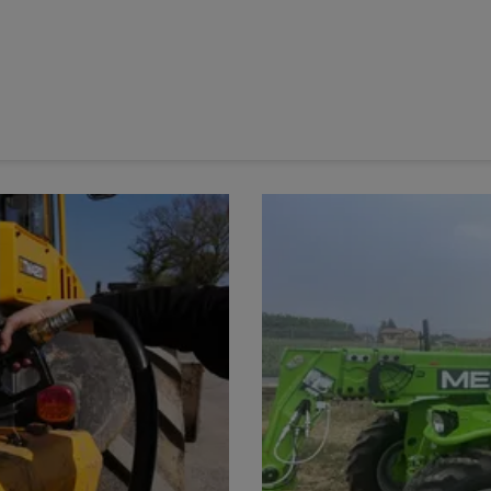
un circuit hydraulique débitant 68 l/min.
itionnement économique, la
série 5 Keyline
de
Deutz-Fahr
h. Dénommés
5115 Keyline
et
5125 Keyline
, ces deux engins
ur FARMotion quatre cylindres de 3,8 l
. Contrairement aux
e 75 à 106 ch, ces deux tracteurs supplémentaires bénéficient
é s’élève à 5 140 kg. Ils se distinguent également par l’adoption
dimension.