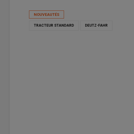
Publié le
ven 27/03/2026 - 06:00
- Par
David Laisney
NOUVEAUTÉS
TRACTEUR STANDARD
DEUTZ-FAHR