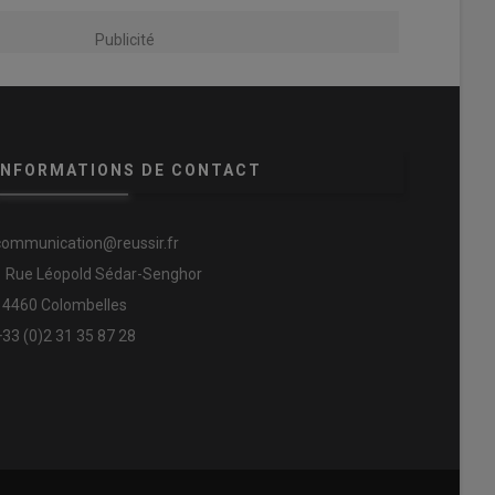
Publicité
INFORMATIONS DE CONTACT
communication@reussir.fr
1 Rue Léopold Sédar-Senghor
14460 Colombelles
+33 (0)2 31 35 87 28