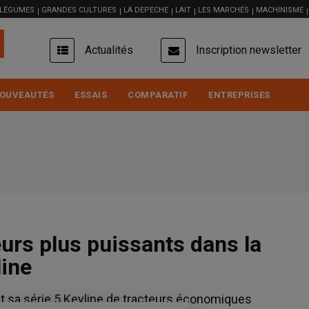
 LÉGUMES
GRANDES CULTURES
LA DEPECHE
LAIT
LES MARCHÉS
MACHINISME
USER
Actualités
Inscription newsletter
ACCOUNT
MENU
OUVEAUTÉS
ESSAIS
COMPARATIF
ENTREPRISES
urs plus puissants dans la
line
ut sa série 5 Keyline de tracteurs économiques