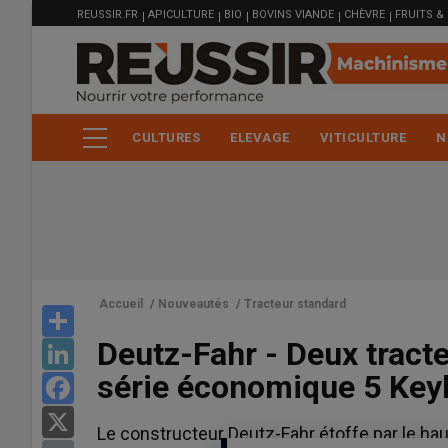
MENU
Aller
REUSSIR.FR
APICULTURE
BIO
BOVINS VIANDE
CHÈVRE
FRUITS &
FILIÈRE
au
contenu
principal
CULTURES
ELEVAGE
VITICULTURE
N
Accueil
/
Nouveautés
/
Tracteur standard
Share
Deutz-Fahr - Deux tracte
LinkedIn
série économique 5 Key
Facebook
X
Le constructeur Deutz-Fahr étoffe par le ha