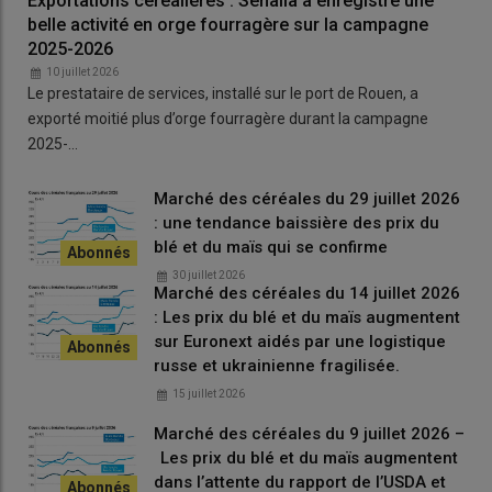
Exportations céréalières : Sénalia a enregistré une
La
pulpe de betterave déshydratée
et la
drêche de blé
ont
belle activité en orge fourragère sur la campagne
quant à elles traversé la Manche en direction du
Royaume-Uni
2025-2026
et de l’
Irlande
.
10 juillet 2026
Le prestataire de services, installé sur le port de Rouen, a
S’agissant des
importations
de
granulé de bois
, ils
exporté moitié plus d’orge fourragère durant la campagne
proviennent pour les trois quarts de l’Union européenne
2025-…
(
Portugal
,
Estonie
) et pour le quart restant des
Etats-Unis
(Louisiane).
Marché des céréales du 29 juillet 2026
L’orge fourragère sur l’hinterland de
: une tendance baissière des prix du
Dunkerque semble satisfaisante
blé et du maïs qui se confirme
30 juillet 2026
« Nous avons commencé à recevoir les premiers lots d’
orge
Marché des céréales du 14 juillet 2026
fourragère
en début de semaine
[derniers jours de juin, NDLR]
. Si
: Les prix du blé et du maïs augmentent
au champ les
rendements
sont moyens et hétérogènes, la
sur Euronext aidés par une logistique
qualité
est bonne dans l’absolu mais à un degré moindre que
russe et ukrainienne fragilisée.
l’an dernier. Reste à savoir si elle va le demeurer au fil des
15 juillet 2026
prochaines réceptions »
, s’interroge Charles Descamps.
Marché des céréales du 9 juillet 2026 –
Les prix du blé et du maïs augmentent
dans l’attente du rapport de l’USDA et
Lire aussi |
Moisson 2026 : quelles perspectives de