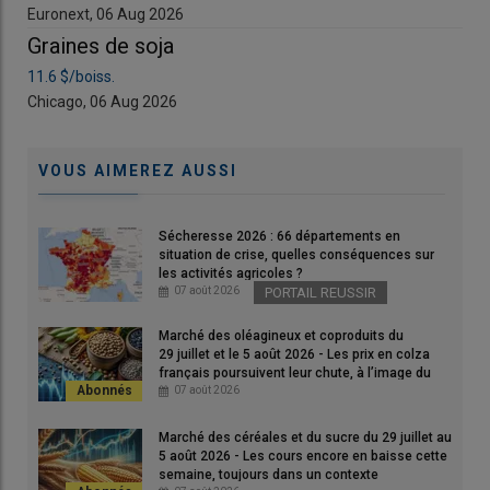
Euronext, 06 Aug 2026
Eur
Lire aussi |
Nord céréales : chute de 70 % de ses
Graines de soja
Gr
exportations céréalières en 2024-2025
11.6 $/boiss.
11.6
Chicago, 06 Aug 2026
Chi
Cependant, le tonnage expédié lors de la campagne qui vient
de s’achever n’est pas revenu au niveau de celui des
VOUS AIMEREZ AUSSI
campagnes commerciales 2023-2024 (2 070 947 t) et 2022-
2023 (2 195 000 t). Il est même inférieur à la moyenne
triennale (calculée sur 2021-2022/2023-2024).
Sécheresse 2026 : 66 départements en
Diversification des produits
situation de crise, quelles conséquences sur
les activités agricoles ?
agricoles exportés
07 août 2026
PORTAIL REUSSIR
Les
exportations
de
blé tendre
et d’
orge fourragère
en 2025-
Marché des oléagineux et coproduits du
2026 sont respectivement en baisse de près de 10 % (à 1 450
29 juillet et le 5 août 2026 - Les prix en colza
français poursuivent leur chute, à l’image du
000 t) et 20 % (à 372 000 t) par rapport à la campagne de
soja états-unien et du pétrole
07 août 2026
référence 2023-2024.
Marché des céréales et du sucre du 29 juillet au
Insérer tableau d'exportations
5 août 2026 - Les cours encore en baisse cette
semaine, toujours dans un contexte
Les chargements de
pulpe de betterave déshydratée
sont