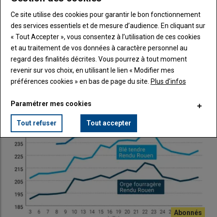
sur l’autre du transit de
maïs
en provenance d’autres ports
Ce site utilise des cookies pour garantir le bon fonctionnement
français vers l’étranger, qui représente 210 000 t
des services essentiels et de mesure d’audience. En cliquant sur
manutentionnées.
Publicité
« Tout Accepter », vous consentez à l’utilisation de ces cookies
Multiplication des destinations à
et au traitement de vos données à caractère personnel au
l’exportation
regard des finalités décrites. Vous pourrez à tout moment
LES PLUS LUS
revenir sur vos choix, en utilisant le lien « Modifier mes
En termes d’exportations, Nord céréales a su diversifier sa
préférences cookies » en bas de page du site.
Plus d'infos
clientèle en 2025-2026 pour s’adapter à un marché mondial
très volage d’une campagne à l’autre. Et ce, grâce à une
Paramétrer mes cookies
campagne de promotion de l’origine Nord France à l’étranger,
soutenue par le retour d’une récolte 2025 quantitative et
Tout refuser
Tout accepter
qualitative avec de bonnes teneurs en
protéines
et de bons
poids spécifiques (
PS
) en
blé tendre
comme en
orge
fourragère
.
Des exportations vers la Chine qui passent
de 80 % à moins de 1 % en deux campagnes
« Durant la campagne 2023-2024, 80 % du tonnage exporté par