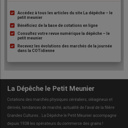
décanter cet été »,
explique Charles Descamps. De fait, les
importateurs attendent d’avoir le profil de la récolte 2026 pour
Accédez à tous les articles du site La dépêche – le
Liste
petit meunier
se positionner.
à
Bénéficiez de la base de cotations en ligne
puce
Consultez votre revue numérique la dépêche – le
petit meunier
Lire aussi |
Sica Atlantique : des exportations
céréalières tout juste satisfaisantes en 2025-2026
Recevez les évolutions des marchés de la journée
dans la COTidienne
La Dépêche le Petit Meunier
Cotations des marchés physiques céréaliers, oléagineux et
dérivés, tendances de marché, actualité de l’aval de la filière
Grandes Cultures... La Dépêche le Petit Meunier accompagne
depuis 1938 les opérateurs du commerce des grains !