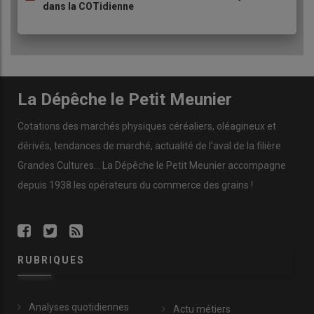
Somme/Oise
2025
dans la COTidienne
Cotations commerciales des produits laitiers du 16 avril
2026
Poudre
La Dépêche le Petit Meunier
de lait
Spécifications
Échéance
euro/t
Variation
Cotations des marchés physiques céréaliers, oléagineux et
Départ NBPL à 30 jours
dispo.
2710,00
T
0,00
5% H BT vrac
dérivés, tendances de marché, actualité de l’aval de la filière
Grandes Cultures... La Dépêche le Petit Meunier accompagne
Poudre de
depuis 1938 les opérateurs du commerce des grains !
lactosérum
Spécifications
Échéance
euro/t
Variation
Départ NBPL à 30
dispo.
1390,00
N
0,00
jours, BILA pH 6
vrac
RUBRIQUES
Babeurre
Spécifications
Échéance
euro/t
Variation
Analyses quotidiennes
Actu métiers
sans norme
dispo.
n.p.