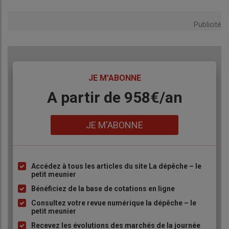
Colza
Spécifications
Échéance
euro/t
Variation
Publicité
Rendu Rouen
Récolte 2025
avr.-juin
509,50
N
-11,00
Fob Moselle
Récolte 2025
avr.-juin
508,50
N
-11,00
TITRE
JE M'ABONNE
Tourteaux de
Body
A partir de 958€/an
soja
Spécifications
Échéance
euro/t
Variation
Départ
48% profat pellets
mai
384,00
V
0,00
Lien
Montoir
Brésil
JE M'ABONNE
48% profat pellets
juin
382,00
V
-1,00
Brésil
Accédez à tous les articles du site La dépêche – le
Liste
petit meunier
Pois
Spécifications
Échéance
euro/t
Variation
à
Bénéficiez de la base de cotations en ligne
puce
Départ Marne
fourrager Récolte
avr.-juin
n.p.
Consultez votre revue numérique la dépêche – le
2025
petit meunier
Départ
fourrager Récolte
avr.-juin
n.p.
Recevez les évolutions des marchés de la journée