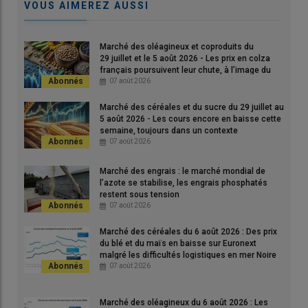
VOUS AIMEREZ AUSSI
octobre-décembre (récolte 2026). Contactée par Agra Presse,
l’interprofession
Terres Univia
(oléagineux et protéagineux) a
indiqué s’attendre, pour le moment, à une hausse sensible des
Marché des oléagineux et coproduits du
29 juillet et le 5 août 2026 - Les prix en colza
assolements de tournesol et de
soja
en 2026, de
français poursuivent leur chute, à l’image du
respectivement 15 % et 10 % environ par rapport à 2025. Pour
soja états-unien et du pétrole
07 août 2026
rappel, l'an dernier, la surface de tournesol s’est élevé à
Marché des céréales et du sucre du 29 juillet au
686 000 ha et celle de soja à 150 000 ha environ, selon Agreste.
5 août 2026 - Les cours encore en baisse cette
semaine, toujours dans un contexte
géopolitique très incertain.
07 août 2026
Pour tout savoir sur l'actualité des marchés
Marché des engrais : le marché mondial de
agricoles, cliquez
ici
l’azote se stabilise, les engrais phosphatés
restent sous tension
07 août 2026
Les cours du
soja
états-unien sur le
CBOT
ont gagné du terrain
Marché des céréales du 6 août 2026 : Des prix
sur l’ensemble des échéances ouvertes (entre +0,50
du blé et du maïs en baisse sur Euronext
cts$/boisseau et +10,25 cts$/boisseau) entre le 16 et le 17 avril
malgré les difficultés logistiques en mer Noire
2026, en raison d’achats techniques. Les cours affichent +3,50
07 août 2026
cts$/boisseau sur l’échéance mai, +2,50 cts$/boisseau sur
l’échéance juillet 2026 (la plus travaillée), +1,50 cts$/boisseau
Marché des oléagineux du 6 août 2026 : Les