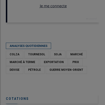
Publié le
lun 20/04/2026 - 11:42
- Par
Karine Floquet
ANALYSES QUOTIDIENNES
COLZA
TOURNESOL
SOJA
MARCHÉ
MARCHÉ À TERME
EXPORTATION
PRIX
DEVISE
PÉTROLE
GUERRE MOYEN-ORIENT
COTATIONS