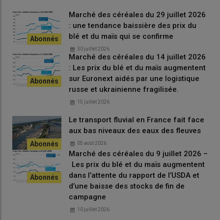
iranien dans le
golfe d’Oman
, alors qu’il tentait de franchir le
Marché des céréales du 29 juillet 2026
blocus maritime
états-unien.
: une tendance baissière des prix du
L’
euro
s’est légèrement affaibli face au
dollar
, passant de
blé et du maïs qui se confirme
1,1782 $ le 16 avril 2026 à 1,1763 $ le 17 avril 2026 (-0,16 %),
30 juillet 2026
selon le site Boursorama, ce qui favorise quelque peu les
Marché des céréales du 14 juillet 2026
exportations de marchandises européennes sur le marché
: Les prix du blé et du maïs augmentent
mondial. L’euro affiche +0,31 % sur un mois et +0,14 % depuis le
sur Euronext aidés par une logistique
russe et ukrainienne fragilisée.
1er janvier 2026.
15 juillet 2026
Le transport fluvial en France fait face
Marchés physiques français du 17 avril 2026 (base juillet
aux bas niveaux des eaux des fleuves
pour les céréales)
05 août 2026
Marché des céréales du 9 juillet 2026 –
Tournesol
Spécifications
Échéance
euro/t
Variation
Les prix du blé et du maïs augmentent
dans l’attente du rapport de l’USDA et
Rendu
oléique Récolte
oct.-déc.
545,00
N
0,00
Bordeaux
2026
d’une baisse des stocks de fin de
campagne
Rendu Saint-
oléique Récolte
oct.-déc.
540,00
N
0,00
10 juillet 2026
Nazaire
2026