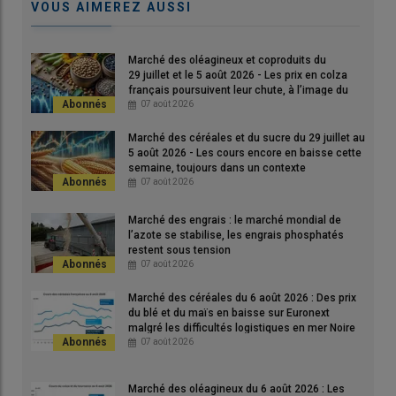
VOUS AIMEREZ AUSSI
leur position nette longue sur le colza (d'environ 3 000 lots)
pour atteindre environ 44 900 lots, rapporte WSD. A noter que
l’association des coopératives allemande a révisé à la hausse
Marché des oléagineux et coproduits du
29 juillet et le 5 août 2026 - Les prix en colza
son estimation mensuelle de
production
de colza pour la
français poursuivent leur chute, à l’image du
récolte 2026 à 4,15 Mt, à la suite d’une hausse de la sole
soja états-unien et du pétrole
07 août 2026
ensemencée.
Marché des céréales et du sucre du 29 juillet au
5 août 2026 - Les cours encore en baisse cette
semaine, toujours dans un contexte
géopolitique très incertain.
07 août 2026
Pour tout savoir sur l'actualité des marchés
Marché des engrais : le marché mondial de
agricoles, cliquez
ici
l’azote se stabilise, les engrais phosphatés
restent sous tension
07 août 2026
Marché des céréales du 6 août 2026 : Des prix
Sur le
marché
physique français, le prix du colza en FOB
du blé et du maïs en baisse sur Euronext
malgré les difficultés logistiques en mer Noire
Moselle, sa place de référence, a gagné 9,50 €/t sur la période
07 août 2026
avril-juin, à 512 €/t, porté par le renchérissement de l’huile de
colza européenne, dans un contexte porteur pour le biodiesel.
Marché des oléagineux du 6 août 2026 : Les