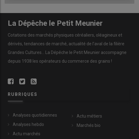
pour les céréales)
Tournesol
Spécifications
Échéance
euro/t
Variation
La Dépêche le Petit Meunier
Rendu
oléique Récolte
oct.-déc.
540,00-
N
-5,00
Bordeaux
2026
550,00
Cotations des marchés physiques céréaliers, oléagineux et
dérivés, tendances de marché, actualité de l’aval de la filière
Rendu Saint-
oléique Récolte
oct.-déc.
540,00
N
-10,00
Nazaire
2026
Grandes Cultures... La Dépêche le Petit Meunier accompagne
depuis 1938 les opérateurs du commerce des grains !
Colza
Spécifications
Échéance
euro/t
Variation
Rendu Rouen
Récolte 2025
avr.-juin
513,00
N
20,00
Fob Moselle
Récolte 2025
avr.-juin
512,00
N
13,00
RUBRIQUES
Tourteaux de
soja
Spécifications
Échéance
euro/t
Variation
Analyses quotidiennes
Actu métiers
Départ
48% profat pellets
mai
381,00
V
10,00
Analyses hebdo
Marchés bio
Montoir
Brésil
Actu marchés