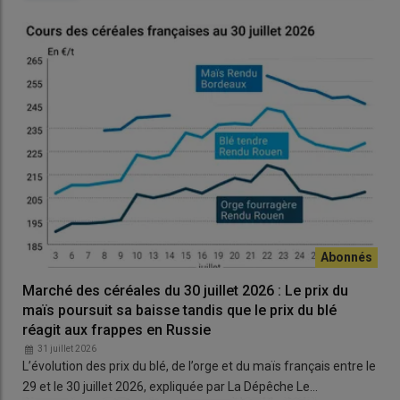
Les cours du
tourteau
de soja à Chicago ont gagné du terrain
sur l’ensemble des échéances ouvertes (entre +0,80
cts$/boisseau et +4,70 cts$/boisseau) entre le 14 et le 15 avril
2026. Les cotations de l’huile de soja états-unienne ont évolué
irrégulièrement sur l’ensemble des échéances ouvertes entre
le 14 et le 15 avril 2026, à la hausse sur les onze premiers
termes (+0,01 cts$/boisseau et +1,16 cts$/boisseau), dans le
sillage du pétrole, puis à la baisse sur les suivants (-0,05
cts$/boisseau et -0,16 cts$/boisseau).
Pour tout savoir sur l'actualité des professionnels
de la filière des grains, cliquez
ici
Marché des céréales du 30 juillet 2026 : Le prix du
maïs poursuit sa baisse tandis que le prix du blé
réagit aux frappes en Russie
31 juillet 2026
L’évolution des prix du blé, de l’orge et du maïs français entre le
Les cours du
canola
canadien à Winnipeg ont gagné du terrain
29 et le 30 juillet 2026, expliquée par La Dépêche Le…