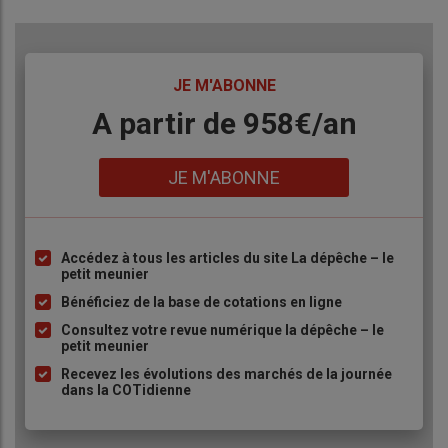
en
Cumulé
S41
Cumulé
S41
TITRE
JE M'ABONNE
tonnes
2025/26
2025/26
2024/25
2024/25
Body
A partir de 958€/an
Blé
18 573 654
310 709
17 044 582
366 416
tendre
(export)
Lien
JE M'ABONNE
Orge
7 807 347
94 909
4 152 120
112 305
(export)
Maïs
1 442 329
34 178
1 794 056
106 182
Accédez à tous les articles du site La dépêche – le
Liste
(export)
petit meunier
à
Bénéficiez de la base de cotations en ligne
Maïs
13 907 379
257 641
16 792 336
251 153
puce
(import)
Consultez votre revue numérique la dépêche – le
petit meunier
Colza
3 845 699
203 567
5 564 528
234 375
Recevez les évolutions des marchés de la journée
(import)
dans la COTidienne
Marchés physiques français du 15 avril 2026 (base juillet