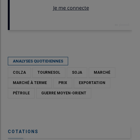
Publié le
jeu 16/04/2026 - 18:03
- Par
Karine Floquet
ANALYSES QUOTIDIENNES
COLZA
TOURNESOL
SOJA
MARCHÉ
MARCHÉ À TERME
PRIX
EXPORTATION
PÉTROLE
GUERRE MOYEN-ORIENT
COTATIONS