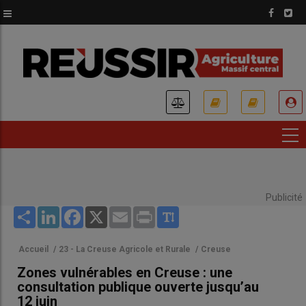
Aller
au
contenu
principal
USER
ACCOUNT
MENU
Publicité
Share
LinkedIn
Facebook
X
Email
Print
Accueil
/
23 - La Creuse Agricole et Rurale
/
Creuse
Zones vulnérables en Creuse : une
consultation publique ouverte jusqu’au
12 juin