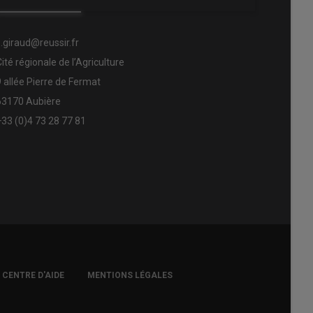
s.giraud@reussir.fr
Cité régionale de l’Agriculture
9 allée Pierre de Fermat
63170 Aubière
+33 (0)4 73 28 77 81
CENTRE D'AIDE
MENTIONS LÉGALES