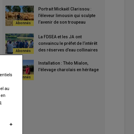
Portrait Mickaël Clarissou :
l’éleveur limousin qui sculpte
l’avenir de son troupeau
La FDSEA et les JA ont
convaincu le préfet de l’intérêt
des réserves d’eau collinaires
Installation : Théo Mialon,
l'élevage charolais en héritage
entiels
nel au
 en
s