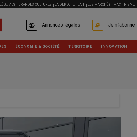
 LÉGUMES
GRANDES CULTURES
LA DEPECHE
LAIT
LES MARCHÉS
MACHINISME
USER
Annonces légales
Je m'abonne
ACCOUNT
MENU
RES
ÉCONOMIE & SOCIÉTÉ
TERRITOIRE
INNOVATION