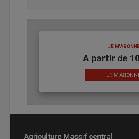
TITRE
JE M'ABONN
Body
A partir de 1
Lien
JE M'ABONN
Agriculture Massif central