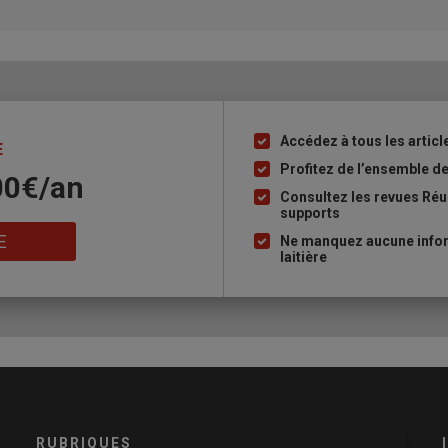
Accédez à tous les article
Liste
E
à
Profitez de l’ensemble des
00€/an
puce
Consultez les revues Réus
supports
E
Ne manquez aucune inform
laitière
RUBRIQUES