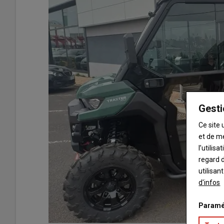
Gesti
Ce site 
et de m
l’utilis
regard d
utilisan
d'infos
Paramé