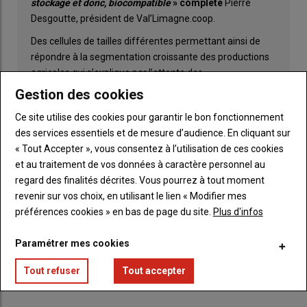
stockage et donc, biocompatible
» complète
Pierre
Desgoutte, président de Val’Limagne.coop.
Des cellules de tailles différentes permettant ainsi de
répondre à la segmentation croissante des productions
agricoles qui s’explique par l’attente des
consommateurs envers des produits plus sains et
Gestion des cookies
respectueux de l’environnement. Une nouvelle
Ce site utilise des cookies pour garantir le bon fonctionnement
installation qui permettra une parfaite traçabilité des
des services essentiels et de mesure d’audience. En cliquant sur
céréales, attendue par les meuniers, clients de
« Tout Accepter », vous consentez à l’utilisation de ces cookies
Val’limagne.coop.
et au traitement de vos données à caractère personnel au
Un emplacement géographique qui n’est pas le fruit du
regard des finalités décrites. Vous pourrez à tout moment
hasard comme l’explique Vincent Bertholier, directeur de
revenir sur vos choix, en utilisant le lien « Modifier mes
Val’limagne.coop : «
A Cognat-Lyonne, nous sommes au
préférences cookies » en bas de page du site.
Plus d'infos
cœur d’un territoire où se concentre les cultures du blé.
C’est aussi un lieu idéal où ce type d’installation aura le
Paramétrer mes cookies
moins d’impact sur l’environnement
».
Tout refuser
Tout accepter