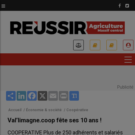
Aller
au
contenu
principal
USER
ACCOUNT
MENU
Publicité
Share
LinkedIn
Facebook
X
Email
Print
Accueil
/
Économie & société
/
Coopérative
Val’limagne.coop fête ses 10 ans !
COOPERATIVE Plus de 250 adhérents et salariés