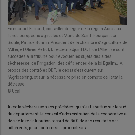
© U
Emmanuel Ferrand, conseiller délégué de la région Aura aux
fonds européens agricoles et Maire de Saint-Pourçain sur
Sioule, Patrice Bonnin, Président de la chambre d’agriculture de
l’Allier, et Olivier Petiot, Directeur adjoint DDT de l’Allier, se sont
succédés à la tribune pour évoquer les sujets des aides
sècheresse, de l’irrigation, des déficiences de la loi Egalim… A
propos des contrôles DDT, le débat s’est ouvert sur
l’Agribashing, et sur la nécessaire prise en compte de l’état la
détresse
© Ucal
Avec la sécheresse sans précédent qui s’est abattue sur le sud
du département, le conseil d’administration de la coopérative a
décidé la redistribution record de 86% de son résultat à ses
adhérents, pour soutenir ses producteurs.