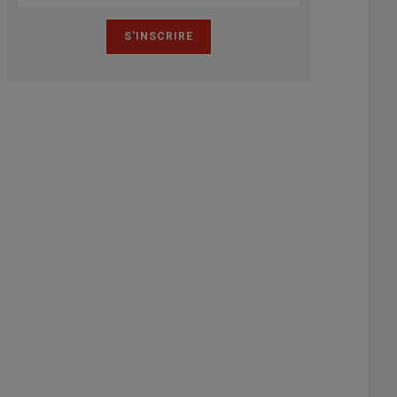
lée générale de la section s'est déroulée le 29 avril dernier.