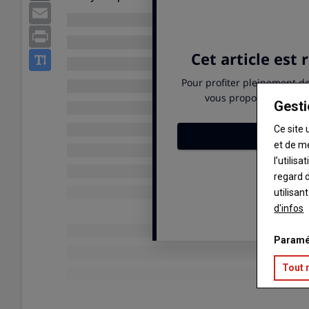
Email
Print
Gesti
Ce site 
et de m
l’utilis
regard d
utilisan
d'infos
Paramé
Tout 
Publié le
mar 19/05/2026 - 19:00
- Par
Véronique Gruber