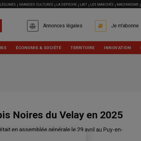
 LÉGUMES
GRANDES CULTURES
LA DEPECHE
LAIT
LES MARCHÉS
MACHINISME
USER
Annonces légales
Je m'abonne
ACCOUNT
MENU
RES
ÉCONOMIE & SOCIÉTÉ
TERRITOIRE
INNOVATION
bis Noires du Velay en 2025
tait en assemblée générale le 29 avril au Puy-en-