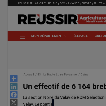
MENU
Aller
REUSSIR.FR
APICULTURE
BIO
BOVINS VIANDE
CHÈVRE
FRUITS &
FILIÈRE
au
contenu
principal
NAVIGATION
MON DÉPARTEMENT
ÉLEVAGE
CULTU
PRINCIPALE
Accueil
/
43 - La Haute Loire Paysanne
/
Ovins
Share
Un effectif de 6 164 bre
LinkedIn
Facebook
La section Noire du Velay de ROM Sélection é
X
Velay. Le point sur l'activité 2025.