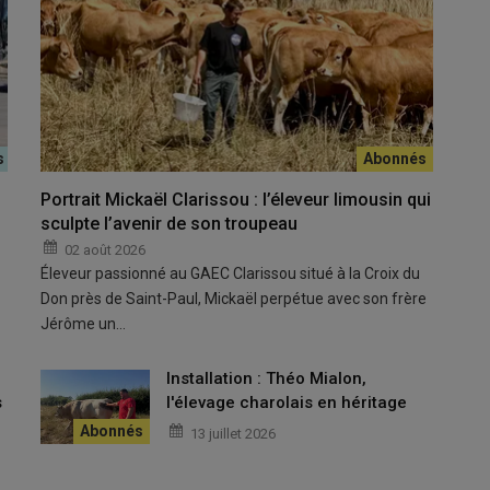
29 avril.
L'assemb
© HLP
amique
Portrait Mickaël Clarissou : l’éleveur limousin qui
sme avec des effectifs de
brebis
en croissance en 2025, soit
sculpte l’avenir de son troupeau
rebis
. Chaque élevage dispose en moyenne de 308
femelles
.
02 août 2026
nte de
reproducteurs
qui détiennent 5 091
brebis
, c’est-à-dire
Éleveur passionné au GAEC Clarissou situé à la Croix du
ces 16
sélectionneurs
, il faut ajouter 4
élevages utilisateurs
Don près de Saint-Paul, Mickaël perpétue avec son frère
vages
, deux nouveaux
adhérents
seront
sélectionneurs
en
Jérôme un…
urs d’installation.
u
Installation : Théo Mialon,
s
l'élevage charolais en héritage
électionneurs
a augmenté de 16 %, avec une moyenne d’un
13 juillet 2026
oire du Velay
dont 100 % proviennent du
centre d’élevage
, 27
es
et 3 % des
Suffolks
dans un autre
élevage
. 100 % des