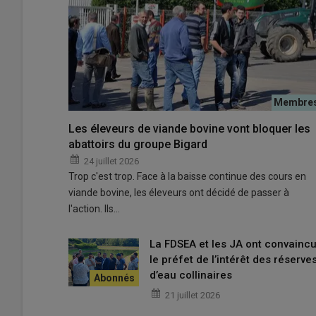
La section Noire du Velay était en assemblée générale le 
© Didier Cathalan, Chambre d'agriculture 43
Une section Noire du Velay dyn
Les éleveurs de viande bovine vont bloquer les
La section
Noire du Velay
affiche un certain dynami
abattoirs du groupe Bigard
760
brebis
supplémentaires pour un effectif de 6 164
b
24 juillet 2026
La section compte 16
sélectionneurs
actifs dans la ve
Trop c'est trop. Face à la baisse continue des cours en
82 % des
brebis
inscrites à l’organisme de sélection. À 
viande bovine, les éleveurs ont décidé de passer à
qui représentent 1 073
brebis
en 2025. Parmi ces 4
éle
l'action. Ils…
2026. Deux futurs
sélectionneurs
sont par ailleurs en co
Gène d’
hyperprolificité
La FDSEA et les JA ont convainc
le préfet de l’intérêt des réserve
L’effectif de
béliers
présents dans les troupeaux des
s
d’eau collinaires
bélier
pour 51
brebis
. « 70 % sont des
béliers
de race
N
21 juillet 2026
% sont des
moutons Charollais
répartis dans 6
élevag