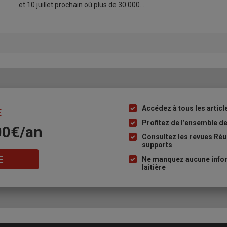
et 10 juillet prochain où plus de 30 000…
Accédez à tous les article
Liste
E
à
Profitez de l’ensemble des
00€/an
puce
Consultez les revues Réus
supports
E
Ne manquez aucune inform
laitière