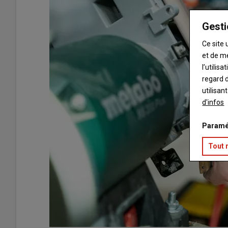
Gesti
Ce site 
et de m
l’utilis
regard d
utilisan
d'infos
Paramé
Tout 