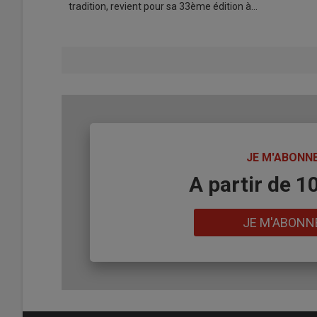
tradition, revient pour sa 33ème édition à…
TITRE
JE M'ABONN
Body
A partir de 1
Lien
JE M'ABONN