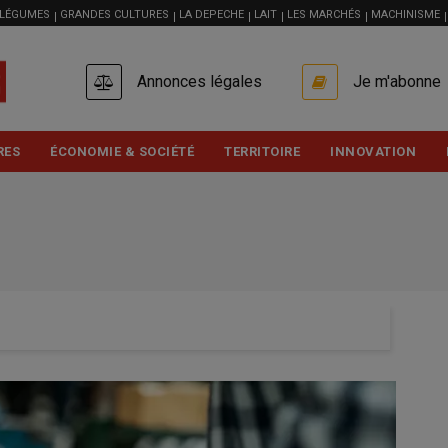
 LÉGUMES
GRANDES CULTURES
LA DEPECHE
LAIT
LES MARCHÉS
MACHINISME
USER
Annonces légales
Je m'abonne
ACCOUNT
MENU
RES
ÉCONOMIE & SOCIÉTÉ
TERRITOIRE
INNOVATION