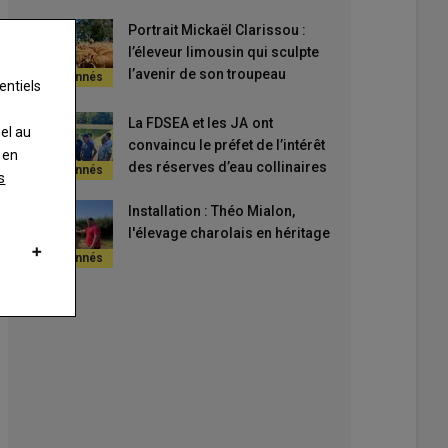
Portrait Mickaël Clarissou :
l’éleveur limousin qui sculpte
l’avenir de son troupeau
entiels
La FDSEA et les JA ont
nel au
convaincu le préfet de l’intérêt
 en
des réserves d’eau collinaires
s
Installation : Théo Mialon,
l'élevage charolais en héritage