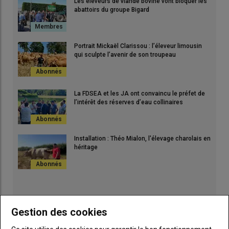
Les éleveurs de viande bovine vont bloquer les
abattoirs du groupe Bigard
Portrait Mickaël Clarissou : l’éleveur limousin
qui sculpte l’avenir de son troupeau
La FDSEA et les JA ont convaincu le préfet de
l’intérêt des réserves d’eau collinaires
Installation : Théo Mialon, l'élevage charolais en
héritage
Gestion des cookies