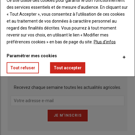
Ce site utilise des cookies pour garantir le bon fonctionnement
des services essentiels et de mesure d’audience. En cliquant sur
« Tout Accepter », vous consentez à l’utilisation de ces cookies
et au traitement de vos données à caractère personnel au
regard des finalités décrites. Vous pourrez à tout moment
revenir sur vos choix, en utilisant le lien « Modifier mes
préférences cookies » en bas de page du site.
Plus d'infos
Publicité
Paramétrer mes cookies
Tout refuser
Tout accepter
INSCRIPTION NEWSLETTER
Recevez chaque semaine toutes les actualités agricoles.