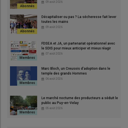
le,
09 août 2026
el.
cité
Décapitaliser ou pas ? La sécheresse fait lever
s
toutes les mains
09 août 2026
FDSEA et JA, un partenariat opérationnel avec
le SDIS pour mieux anticiper et mieux réagir
Pour mettre en œuvre des mesures efficaces, l’idéal est
07 août 2026
d’intervenir en amont afin de bloquer le développement des
larves sur votre élevage.
Marc Bloch, un Creusois d'adoption dans le
Les diptères, un impact important
temple des grands Hommes
en élevage
06 août 2026
Les
mouches
ont un pouvoir pathogène par leurs
larves
(myase) et, avec d’autres diptères, exposent votre élevage à
Le marché nocturne des producteurs a séduit le
de
nombreuses maladies
(kérato-conjonctivite infectieuse
public au Puy-en-Velay
05 août 2026
bovine, mammite d’été, besnoitiose…). En cas d’
infestation
importante, notamment de mouches, le quotidien des
animaux, au pré ou en bâtiment, peut devenir « invivable ». Les