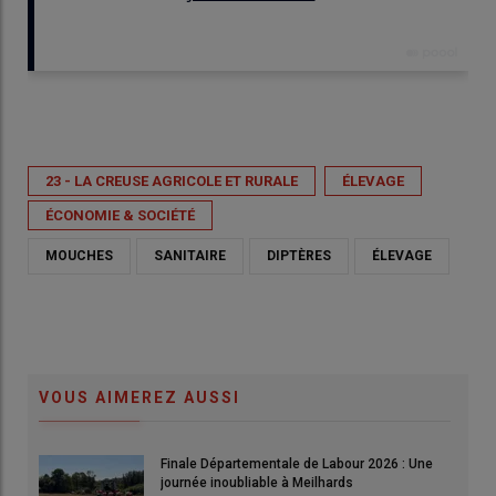
Publié le
mer 27/05/2026 - 18:58
- Par
Dr Boris Boubet - GDS Creuse – www.gdscreuse.fr
23 - LA CREUSE AGRICOLE ET RURALE
ÉLEVAGE
ÉCONOMIE & SOCIÉTÉ
MOUCHES
SANITAIRE
DIPTÈRES
ÉLEVAGE
La 
ambi
con
© G
VOUS AIMEREZ AUSSI
© GDS Creuse
Finale Départementale de Labour 2026 : Une
journée inoubliable à Meilhards