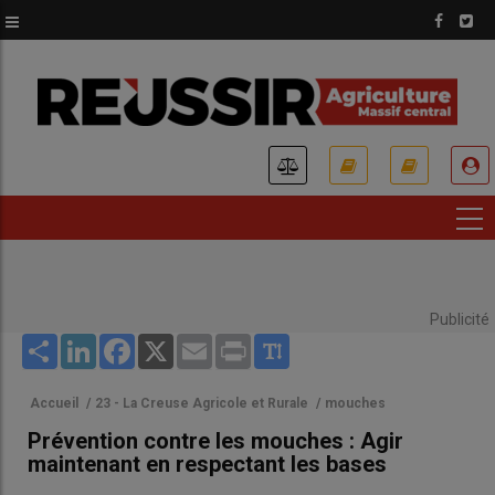
Aller
au
contenu
principal
USER
ACCOUNT
MENU
Publicité
Share
LinkedIn
Facebook
X
Email
Print
Accueil
/
23 - La Creuse Agricole et Rurale
/
mouches
Prévention contre les mouches : Agir
maintenant en respectant les bases