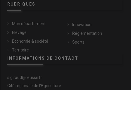
RUBRIQUES
Mon département
Innovation
Élevage
Réglementation
Économie & société
Sports
Territoire
INFORMATIONS DE CONTACT
s.giraud@reussir.fr
Cité régionale de l’Agriculture
9 allée Pierre de Fermat
63170 Aubière
+33 (0)4 73 28 77 81