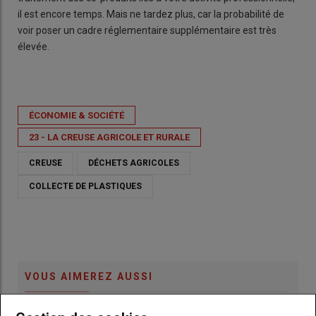
il est encore temps. Mais ne tardez plus, car la probabilité de
voir poser un cadre réglementaire supplémentaire est très
élevée.
ÉCONOMIE & SOCIÉTÉ
23 - LA CREUSE AGRICOLE ET RURALE
CREUSE
DÉCHETS AGRICOLES
COLLECTE DE PLASTIQUES
VOUS AIMEREZ AUSSI