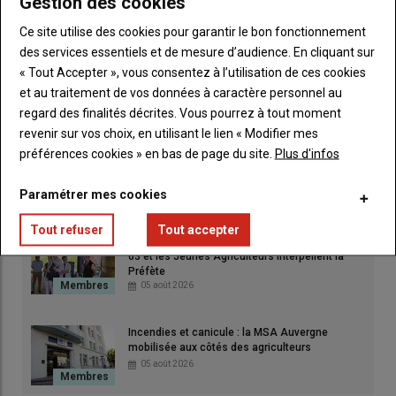
Gestion des cookies
FDSEA et JA, un partenariat opérationnel avec
le SDIS pour mieux anticiper et mieux réagir
Ce site utilise des cookies pour garantir le bon fonctionnement
07 août 2026
des services essentiels et de mesure d’audience. En cliquant sur
« Tout Accepter », vous consentez à l’utilisation de ces cookies
Marc Bloch, un Creusois d'adoption dans le
et au traitement de vos données à caractère personnel au
temple des grands Hommes
regard des finalités décrites. Vous pourrez à tout moment
06 août 2026
revenir sur vos choix, en utilisant le lien « Modifier mes
préférences cookies » en bas de page du site.
Plus d'infos
Le marché nocturne des producteurs a séduit le
public au Puy-en-Velay
Paramétrer mes cookies
05 août 2026
Tout refuser
Tout accepter
Sécheresse dans le Puy-de-Dôme : la FNSEA
63 et les Jeunes Agriculteurs interpellent la
Préfète
05 août 2026
Incendies et canicule : la MSA Auvergne
mobilisée aux côtés des agriculteurs
05 août 2026