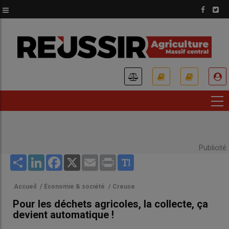
Aller
au
contenu
principal
USER
ACCOUNT
MENU
Publicité
Share
LinkedIn
Facebook
X
Email
Print
Accueil
/
Économie & société
/
Creuse
Pour les déchets agricoles, la collecte, ça
devient automatique !