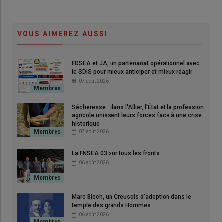
prochains.
© EU/EP/Fred Marvaux
VOUS AIMEREZ AUSSI
En application de la
loi du 21 mai 2025
, les prochaines
élections municipales
marquent un changement majeur : le
FDSEA et JA, un partenariat opérationnel avec
scrutin de liste paritaire (
alternance femme/ homme
) devient
le SDIS pour mieux anticiper et mieux réagir
la règle, y compris pour les
communes de moins de 1 000
07 août 2026
habitants
. L’objectif est de favoriser la parité et renforcer la
cohésion des
conseils municipaux
. Jusqu’ici, les petites
Sécheresse : dans l'Allier, l'État et la profession
communes élisaient leurs conseillers au
scrutin majoritaire
agricole unissent leurs forces face à une crise
plurinominal
, avec panachage possible. Concrètement, vous
historique
pourrez seulement voter en faveur d’une liste.
07 août 2026
La FNSEA 03 sur tous les fronts
Les élections municipales auront
06 août 2026
lieu les 15 et 22 mars 2026.
Marc Bloch, un Creusois d'adoption dans le
temple des grands Hommes
06 août 2026