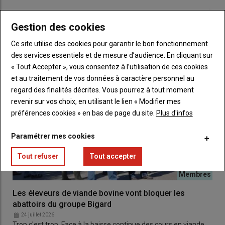
Ce qui ne change pas pour les municipales
LES PLUS LUS
Gestion des cookies
2026
Ce site utilise des cookies pour garantir le bon fonctionnement
Il n’est pas obligatoire de présenter une
pièce d’identité
au
des services essentiels et de mesure d’audience. En cliquant sur
moment du vote. Vous n’élirez pas de
conseillers
« Tout Accepter », vous consentez à l’utilisation de ces cookies
communautaires
. Ils sont choisis parmi les
conseillers
et au traitement de vos données à caractère personnel au
municipaux
de votre
commune
dans l’ordre du tableau du
regard des finalités décrites. Vous pourrez à tout moment
conseil municipal. Celui-ci classera en tête le maire, les adjoints,
revenir sur vos choix, en utilisant le lien « Modifier mes
puis le reste des
conseillers municipaux
.
préférences cookies » en bas de page du site.
Plus d'infos
La date limite pour s'inscrire en
Paramétrer mes cookies
mairie sur les listes électorales a
Tout refuser
Tout accepter
été fixée au 6 février 2026.
Les éleveurs de viande bovine vont bloquer les
abattoirs du groupe Bigard
Lire aussi
Didier Danthony : « Les agriculteurs
24 juillet 2026
doivent être représentés dans l'exécutif des
Trop c'est trop. Face à la baisse continue des cours en viande