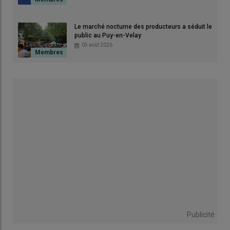
Lire aussi
Municipales 2026 : maire en milieu rural,
Nathalie Grégoire renonce à un nouveau mandat
Le marché nocturne des producteurs a séduit le
public au Puy-en-Velay
05 août 2026
Municipales : Liste complète sinon rien
Il n’est plus possible d’ajouter, de rayer des noms ou de modifier
l’ordre de la liste sur le
bulletin de vote
. Vous votez en faveur
d’une liste que vous ne pouvez pas modifier. Les
bulletins de
vote
obéissent à de nouvelles règles de présentation et de
nullité.
Si vous ajoutez ou rayez un ou plusieurs noms ou que vous
modifiez l’ordre de la liste, votre bulletin de vote ne sera
pas valable.
Par ailleurs, les listes peuvent comporter deux candidats de
moins ou deux candidats de plus que l’effectif légal du
conseil
municipal
.
Publicité