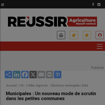
Aller
au
contenu
principal
USER
ACCOUNT
MENU
Publicité
Share
LinkedIn
Facebook
X
Email
Print
Accueil
/
03 - L'Allier Agricole
/
Elections municipales 2026
Municipales : Un nouveau mode de scrutin
dans les petites communes