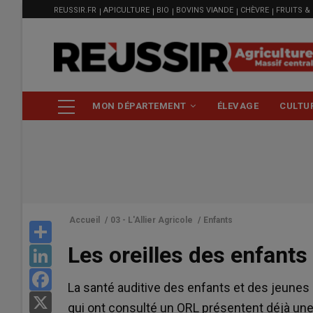
MENU
Aller
REUSSIR.FR
APICULTURE
BIO
BOVINS VIANDE
CHÈVRE
FRUITS &
FILIÈRE
au
contenu
principal
NAVIGATION
MON DÉPARTEMENT
ÉLEVAGE
CULTU
PRINCIPALE
Accueil
/
03 - L'Allier Agricole
/
Enfants
Share
Les oreilles des enfants
LinkedIn
Facebook
La santé auditive des enfants et des jeunes 
X
qui ont consulté un ORL présentent déjà une