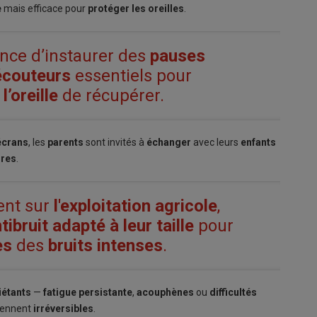
e
mais efficace pour
protéger les oreilles
.
tance d’instaurer des
pauses
écouteurs
essentiels pour
’oreille
de récupérer.
écrans
, les
parents
sont invités à
échanger
avec leurs
enfants
ires
.
ent sur
l'exploitation agricole
,
ibruit adapté à leur taille
pour
es
des
bruits intenses
.
iétants
—
fatigue persistante
,
acouphènes
ou
difficultés
iennent
irréversibles
.