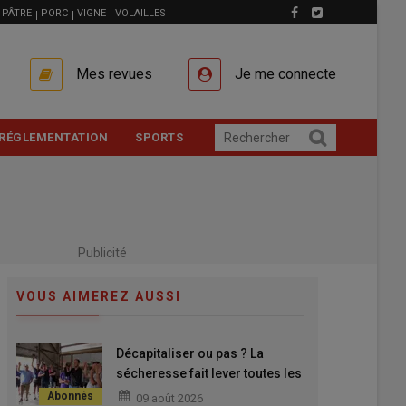
PÂTRE
PORC
VIGNE
VOLAILLES
Mes revues
Je me connecte
RÉGLEMENTATION
SPORTS
Publicité
VOUS AIMEREZ AUSSI
Décapitaliser ou pas ? La
sécheresse fait lever toutes les
mains
09 août 2026