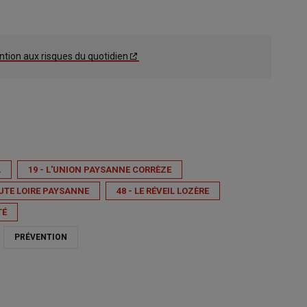
ention aux risques du quotidien
L
19 - L'UNION PAYSANNE CORRÈZE
AUTE LOIRE PAYSANNE
48 - LE RÉVEIL LOZÈRE
TÉ
PRÉVENTION