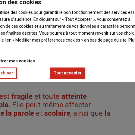
on des cookies
utilise des cookies pour garantir le bon fonctionnement des services ess
esure d’audience. En cliquant sur « Tout Accepter », vous consentez à
ation de ces cookies et au traitement de vos données à caractère person
es finalités décrites. Vous pourrez à tout moment revenir sur vos choix,
t le lien « Modifier mes préférences cookies » en bas de page du site.
Plu
l'Association Nationale de l'Audition
a révélé une réalité
trer mes cookies
ns
ont consulté un
ORL
, et
44 %
d’entre eux ont été
ne l’
urgence d’agir
pour la
protection de la santé auditive
refuser
Tout accepter
est
fragile
et toute
atteinte
ble
. Elle peut même affecter
e la parole
et
scolaire
, ainsi que la