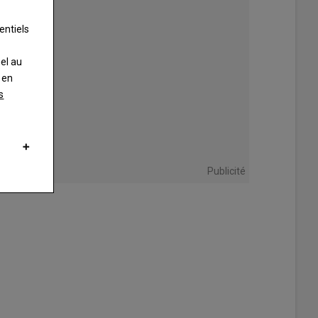
entiels
nel au
 en
s
Publicité