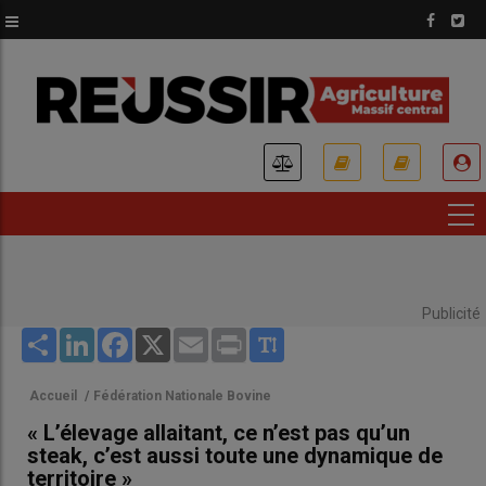
Aller
au
contenu
principal
USER
ACCOUNT
MENU
Publicité
Share
LinkedIn
Facebook
X
Email
Print
Accueil
/
Fédération Nationale Bovine
« L’élevage allaitant, ce n’est pas qu’un
steak, c’est aussi toute une dynamique de
territoire »