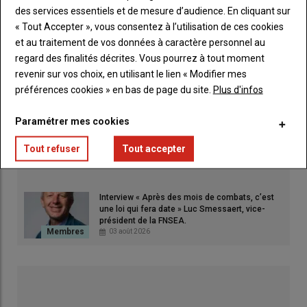
Sécheresse dans le Puy-de-Dôme : la FNSEA
des services essentiels et de mesure d’audience. En cliquant sur
63 et les Jeunes Agriculteurs interpellent la
« Tout Accepter », vous consentez à l’utilisation de ces cookies
Préfète
05 août 2026
et au traitement de vos données à caractère personnel au
regard des finalités décrites. Vous pourrez à tout moment
Incendies et canicule : la MSA Auvergne
revenir sur vos choix, en utilisant le lien « Modifier mes
mobilisée aux côtés des agriculteurs
préférences cookies » en bas de page du site.
Plus d'infos
05 août 2026
Paramétrer mes cookies
FCO-3 : un premier foyer détecté dans le Puy-
de-Dôme, les éleveurs appelés à la vigilance
Tout refuser
Tout accepter
05 août 2026
Interview « Après des mois de combats, c’est
une loi qui fera date » Luc Smessaert, vice-
président de la FNSEA.
03 août 2026